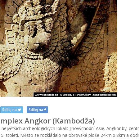
Sdílej na
Sdílej na
mplex Angkor (Kambodža)
ejvětších archeologických lokalit Jihovýchodní Asie. Angkor byl cen
15. století. Město se rozkládalo na obrovské ploše 24km x 8km a dod