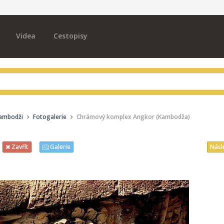
Videa
Cestopisy
Kambodži
Fotogalerie
Chrámový komplex Angkor (Kambodža)
Násl
Zavřít
Galerie