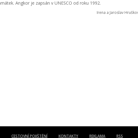
mátek. Angkor je zapsán v UNESCO od roku 1992.
Irena a Jaroslav Hruškov
CESTOVNÍ POJIŠTĚNÍ
KONTAKTY
REKLAMA
RSS