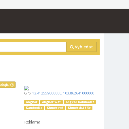
Vyhledat
edující
GPS:
13.412559000000
,
103.862641000000
Angkor
Angkor Wat
Angkor Kambodža
Kambodža
Khmérové
Khmérská říše
Reklama