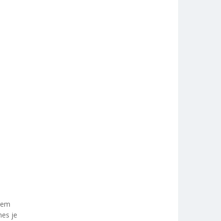
trem
nes je