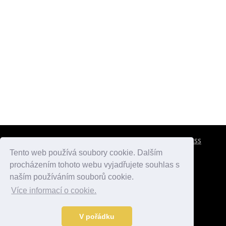
CESTOVNÍ POJIŠTĚNÍ
KONTAKTY
REKLAMA
RSS
Tento web používá soubory cookie. Dalším
procházením tohoto webu vyjadřujete souhlas s
atlasmest.cz
atlaspamatek.info
atlaszemi.info
naším používáním souborů cookie.
Více informací o cookie.
© 2005 - 2026 Desperado.cz. Všechna práva vyhrazena.
Data o počasí jsou přebírána z
OpenWeather
.
V pořádku
Kontakt:
mail@desperado.cz