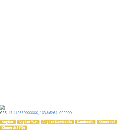
GPS:
13.412559000000
,
103.862641000000
Angkor
Angkor Wat
Angkor Kambodža
Kambodža
Khmérové
Khmérská říše