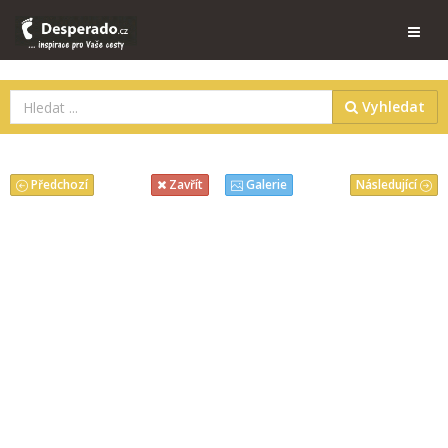
Vyhledat
Předchozí
Následující
Zavřít
Galerie