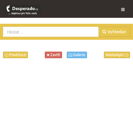
Vyhledat
Předchozí
Následující
Zavřít
Galerie