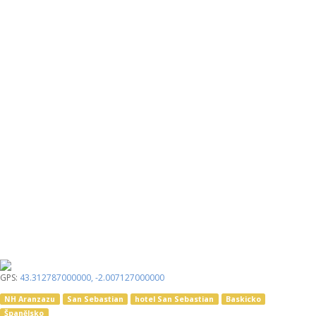
GPS:
43.312787000000
,
-2.007127000000
NH Aranzazu
San Sebastian
hotel San Sebastian
Baskicko
Španělsko