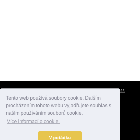
CESTOVNÍ POJIŠTĚNÍ
KONTAKTY
REKLAMA
RSS
Tento web používá soubory cookie. Dalším
procházením tohoto webu vyjadřujete souhlas s
atlasmest.cz
atlaspamatek.info
atlaszemi.info
naším používáním souborů cookie.
Více informací o cookie.
© 2005 - 2026 Desperado.cz. Všechna práva vyhrazena.
Data o počasí jsou přebírána z
OpenWeather
.
V pořádku
Kontakt:
mail@desperado.cz