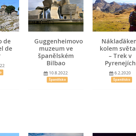
o de
Guggenheimovo
Náklaďáke
l de
muzeum ve
kolem světa
r
španělském
– Trek v
Bilbao
Pyrenejích
022
10.8.2022
6.2.2020
o
Španělsko
Španělsko