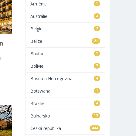
Arménie
1
Austrálie
4
Belgie
7
Belize
21
ón
n
Bhútán
1
u
Bolívie
7
Bosna a Hercegovina
4
Botswana
1
Brazílie
4
Bulharsko
17
Česká republika
444