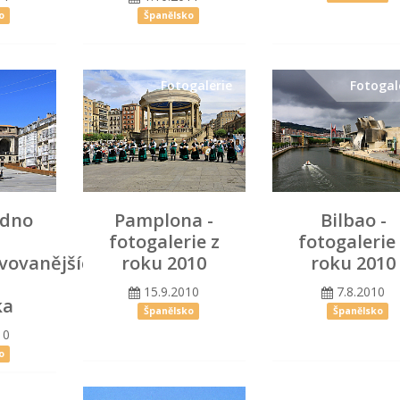
o
Španělsko
Fotogalerie
Fotogal
edno
Pamplona -
Bilbao -
fotogalerie z
fotogalerie
vovanějších
roku 2010
roku 2010
15.9.2010
7.8.2010
ka
Španělsko
Španělsko
10
o