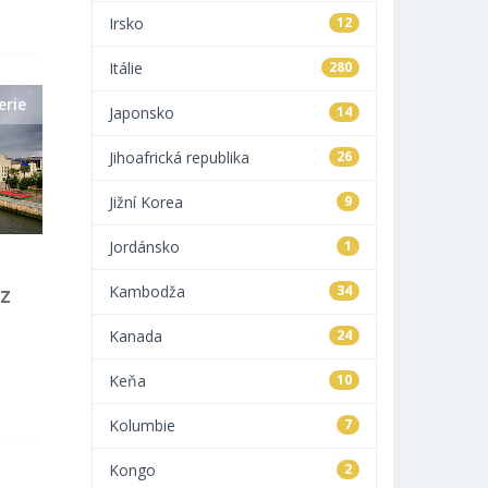
Irsko
12
Itálie
280
erie
Japonsko
14
Jihoafrická republika
26
Jižní Korea
9
Jordánsko
1
 z
Kambodža
34
Kanada
24
Keňa
10
Kolumbie
7
Kongo
2