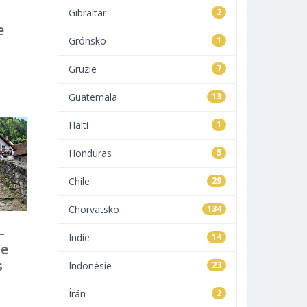
Gibraltar
2
e
Grónsko
1
Gruzie
7
Guatemala
13
Haiti
1
Honduras
5
Chile
29
Chorvatsko
134
–
Indie
14
se
s
Indonésie
23
Írán
2