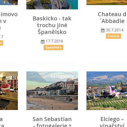
imovo
Chateau d
Baskicko - tak
 v
´Abbadie
trochu jiné
u
30.7.2014
Španělsko
17
Francie
17.7.2016
o
Španělsko
Fotogalerie
ja
San Sebastian
Elciego –
ta
- fotogalerie z
vinařství