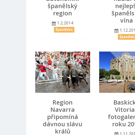
španělský
nejlep
region
španěls
vína
1.2.2014
1.12.20
Španělsko
Španělsk
Foto
Region
Baskic
Navarra
Vitoria
připomíná
fotogaler
dávnou slávu
roku 20
králů
1.11.20