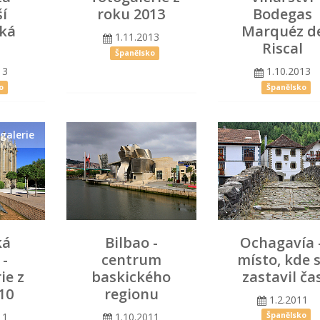
ší
roku 2013
Bodegas
ká
Marquéz d
1.11.2013
Riscal
Španělsko
13
1.10.2013
o
Španělsko
galerie
ká
Bilbao -
Ochagavía 
 -
centrum
místo, kde 
ie z
baskického
zastavil ča
10
regionu
1.2.2011
11
1.10.2011
Španělsko