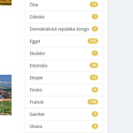
Čína
12
Dánsko
1
Demokratická republika Kongo
1
Egypt
103
Ekvádor
1
Estonsko
20
Etiopie
12
Finsko
6
Francie
148
Gambie
3
Ghana
4