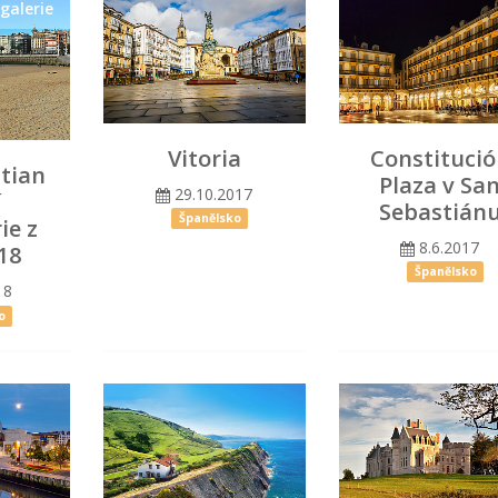
galerie
Vitoria
Constituci
tian
Plaza v Sa
29.10.2017
í
Sebastián
Španělsko
ie z
8.6.2017
18
Španělsko
18
o