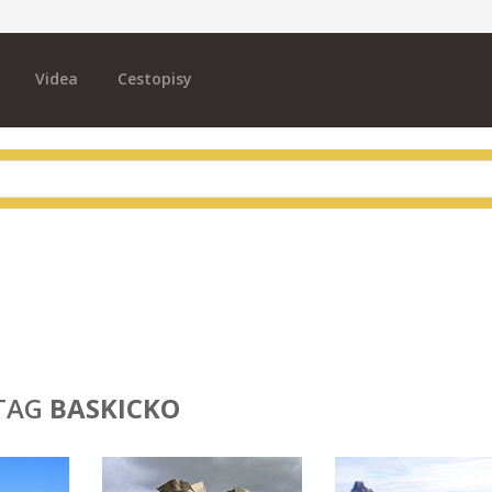
Videa
Cestopisy
TAG
BASKICKO
Cest