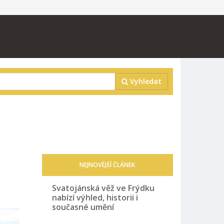
Vyhledat
NEJNOVĚJŠÍ ČLÁNEK
Svatojánská věž ve Frýdku
nabízí výhled, historii i
současné umění
opis