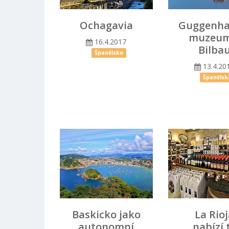
Ochagavia
Guggenha
muzeum
16.4.2017
Bilba
Španělsko
13.4.20
Španělsk
Baskicko jako
La Rio
autonomní
nabízí 