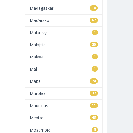
Madagaskar
10
Maďarsko
67
Maladivy
1
Malajsie
25
Malawi
1
Mali
1
Malta
74
Maroko
37
Mauricius
11
Mexiko
43
Mosambik
5