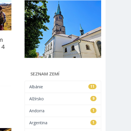
m
 4
SEZNAM ZEMÍ
Albánie
11
Alžírsko
9
Andorra
1
Argentina
1