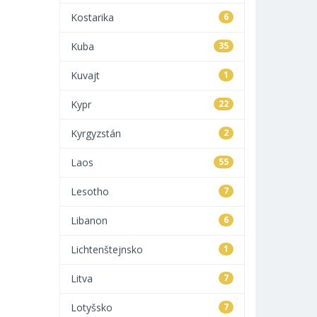
Kostarika
6
Kuba
35
Kuvajt
1
Kypr
22
Kyrgyzstán
2
Laos
55
Lesotho
7
Libanon
6
Lichtenštejnsko
1
Litva
7
Lotyšsko
7