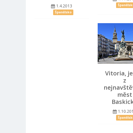
1.4.2013
Španělsk
Španělsko
Vitoria, j
z
nejnavště
měst
Baskic
1.10.20
Španělsk