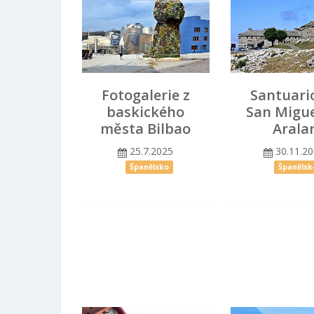
Fotogalerie z
Santuari
baskického
San Migue
města Bilbao
Arala
25.7.2025
30.11.2
Španělsko
Španělsk