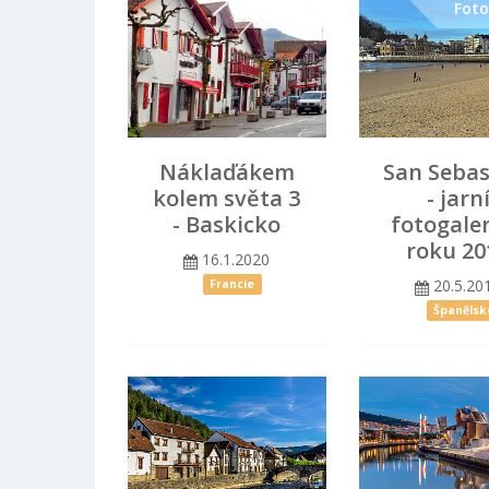
Cestopis
Foto
Náklaďákem
San Sebas
kolem světa 3
- jarn
- Baskicko
fotogaler
roku 20
16.1.2020
20.5.20
Francie
Španělsk