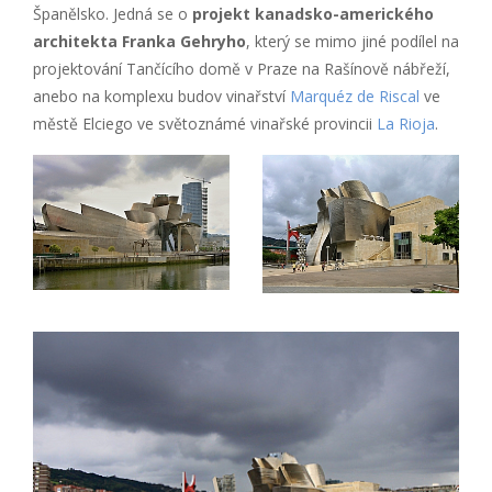
Španělsko. Jedná se o
projekt kanadsko-amerického
architekta Franka Gehryho
, který se mimo jiné podílel na
projektování Tančícího domě v Praze na Rašínově nábřeží,
anebo na komplexu budov vinařství
Marquéz de Riscal
ve
městě Elciego ve světoznámé vinařské provincii
La Rioja
.