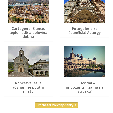
Cartagena: Slunce,
Fotogalerie ze
teplo, lodě a polovina
španělské Astorgy
dubna
Roncesvalles je
El Escorial –
významné poutní
impozantní „jáma na
místo
strusku“
Procházet všechny články