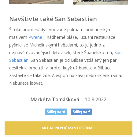
Navštivte také San Sebastian
Široké promenády lemované palmami pod horským
masivem
Pyrenejí
, nádherné pláže, luxusní restaurace
pyšnící se Michelinskými hvězdami, to je jedno z
nejnavštěvovanějších letovisek, které Španělsko má,
San
Sebastian
. San Sebastian je od Bilbaa vzdálený jen pár
desítek kilometrů, a proto, když už budete v Bilbao,
zastavte se také zde. Alespoň na kávu nebo sklenku vína.
Nebudete litovat.
Markéta Tomášková |
10.8.2022
Sdílej na
Sdílej na
AKTUÁLNÍ POČASÍ V DESTINACI