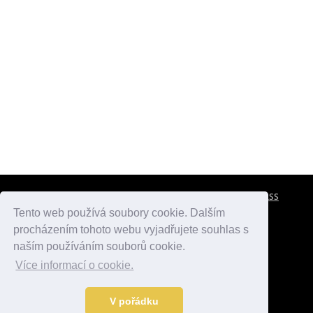
CESTOVNÍ POJIŠTĚNÍ
KONTAKTY
REKLAMA
RSS
Tento web používá soubory cookie. Dalším
procházením tohoto webu vyjadřujete souhlas s
atlasmest.cz
atlaspamatek.info
atlaszemi.info
naším používáním souborů cookie.
Více informací o cookie.
© 2005 - 2026 Desperado.cz. Všechna práva vyhrazena.
Data o počasí jsou přebírána z
OpenWeather
.
V pořádku
Kontakt:
mail@desperado.cz