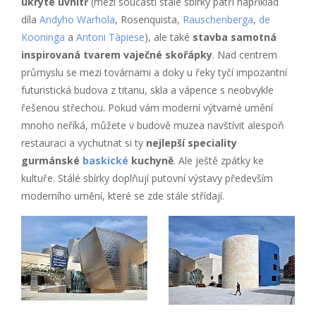
ukryté uvnitř
(mezi součásti stálé sbírky patří například
díla
Andyho Warhola
, Rosenquista,
Rauschenberga
,
de
Kooninga
a
Antoni Tàpiese
), ale také
stavba samotná
inspirovaná tvarem vaječné skořápky
. Nad centrem
průmyslu se mezi továrnami a doky u řeky tyčí impozantní
futuristická budova z titanu, skla a vápence s neobvykle
řešenou střechou. Pokud vám moderní výtvarné umění
mnoho neříká, můžete v budově muzea navštívit alespoň
restauraci a vychutnat si ty
nejlepší speciality
gurmánské
baskické
kuchyně
. Ale ještě zpátky ke
kultuře. Stálé sbírky doplňují putovní výstavy především
moderního umění, které se zde stále střídají.