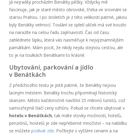
Já nejraději procházím Benátky pěšky. Vždycky mě
fascinuje, jak je staré město obrovské, třeba ve srovnání se
starou Prahou. I po stoletích je z této velikosti patrné, jakou
byly Benátky velmocí. Toulání se spletí uliček má své kouzlo
na narazíte na celou řadu zajímavostí. Čas od času
zahlédnete šipku, která vás nasměřuje k nejvýznamnějším
památkám. Mám pocit, že nikdy nejdu stejnou cestou, ale
to je na toulkách Benátkami to krásné.
Ubytování, parkování a jídlo
v Benátkách
Z předchozího textu je jistě patrné, že Benátky nejsou
laciným městem. Benátky trochu připomínají historický
skanzen. Město každoročně navštíví 25 milionů turistů, což
samozřejmě tlačí ceny vzhůru. Pokud se chcete ubytovat v
hotelu v Benátkách
, tak máte stovky možností, hotelů,
penziónů, hostelů je zde nepřeberné množství – na nabídku
se můžete
podívat zde
. Počítejte s vyššími cenami a na