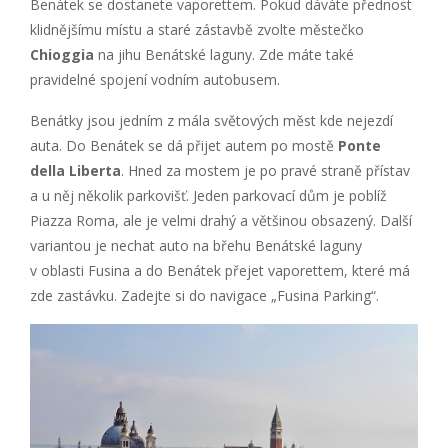
Benátek se dostanete vaporettem. Pokud dáváte přednost
klidnějšímu místu a staré zástavbě zvolte městečko
Chioggia
na jihu Benátské laguny. Zde máte také
pravidelné spojení vodním autobusem.
Benátky jsou jedním z mála světových měst kde nejezdí
auta. Do Benátek se dá přijet autem po mostě
Ponte
della Liberta
. Hned za mostem je po pravé straně přístav
a u něj několik parkovišť. Jeden parkovací dům je poblíž
Piazza Roma, ale je velmi drahý a většinou obsazený. Další
variantou je nechat auto na břehu Benátské laguny
v oblasti Fusina a do Benátek přejet vaporettem, které má
zde zastávku. Zadejte si do navigace „Fusina Parking“.