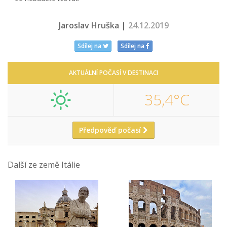
Jaroslav Hruška |
24.12.2019
Sdílej na
Sdílej na
AKTUÁLNÍ POČASÍ V DESTINACI
35,4°C
Předpověď počasí
Další ze země Itálie