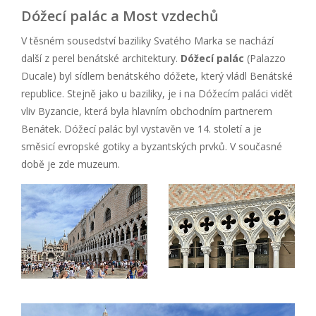
Dóžecí palác a Most vzdechů
V těsném sousedství baziliky Svatého Marka se nachází
další z perel benátské architektury.
Dóžecí palác
(Palazzo
Ducale) byl sídlem benátského dóžete, který vládl Benátské
republice. Stejně jako u baziliky, je i na Dóžecím paláci vidět
vliv Byzancie, která byla hlavním obchodním partnerem
Benátek. Dóžecí palác byl vystavěn ve 14. století a je
směsicí evropské gotiky a byzantských prvků. V současné
době je zde muzeum.