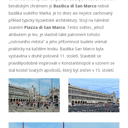
benátským chrámem je
Basilica di San Marco
neboli
bazilika svatého Marka. Je to dnes asi nejvíce zachovaný
příklad typicky byzantské architektury. Stojí na náměstí
zvaném
Piazza di San Marco
. Tento světec, jehož
atributem je lev, je vlastně také patronem tohoto
„ostrovního města“ a jeho přítomnost budete vnímat
prakticky na každém kroku. Bazilika San Marco byla
vystavěna v druhé polovině 11. století. Stavitelé se
pravděpodobně inspirovali v Konstantinopoli a vzorem se
stal kostel Svatých apoštolů, který byl zničen v 15. století.