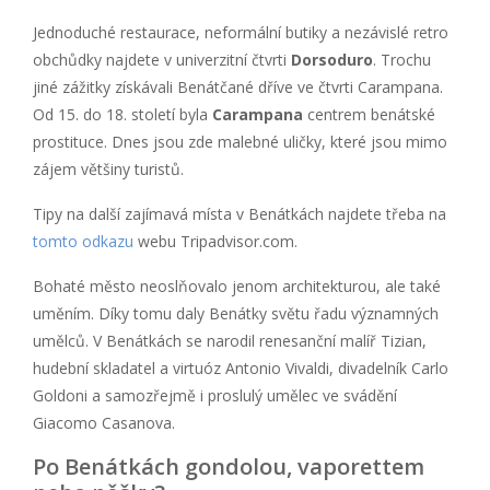
Jednoduché restaurace, neformální butiky a nezávislé retro
obchůdky najdete v univerzitní čtvrti
Dorsoduro
. Trochu
jiné zážitky získávali Benátčané dříve ve čtvrti Carampana.
Od 15. do 18. století byla
Carampana
centrem benátské
prostituce. Dnes jsou zde malebné uličky, které jsou mimo
zájem většiny turistů.
Tipy na další zajímavá místa v Benátkách najdete třeba na
tomto odkazu
webu Tripadvisor.com.
Bohaté město neoslňovalo jenom architekturou, ale také
uměním. Díky tomu daly Benátky světu řadu významných
umělců. V Benátkách se narodil renesanční malíř Tizian,
hudební skladatel a virtuóz Antonio Vivaldi, divadelník Carlo
Goldoni a samozřejmě i proslulý umělec ve svádění
Giacomo Casanova.
Po Benátkách gondolou, vaporettem