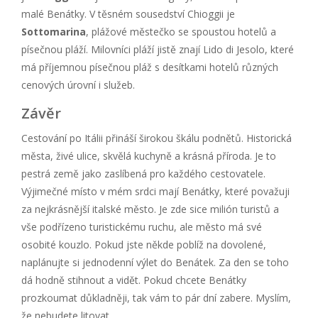
malé Benátky. V těsném sousedství Chioggii je
Sottomarina
, plážové městečko se spoustou hotelů a
písečnou pláží. Milovníci pláží jistě znají Lido di Jesolo, které
má příjemnou písečnou pláž s desítkami hotelů různých
cenových úrovní i služeb.
Závěr
Cestování po Itálii přináší širokou škálu podnětů. Historická
města, živé ulice, skvělá kuchyně a krásná příroda. Je to
pestrá země jako zaslíbená pro každého cestovatele.
Výjimečné místo v mém srdci mají Benátky, které považuji
za nejkrásnější italské město. Je zde sice milión turistů a
vše podřízeno turistickému ruchu, ale město má své
osobité kouzlo. Pokud jste někde poblíž na dovolené,
naplánujte si jednodenní výlet do Benátek. Za den se toho
dá hodně stihnout a vidět. Pokud chcete Benátky
prozkoumat důkladněji, tak vám to pár dní zabere. Myslím,
že nebudete litovat.