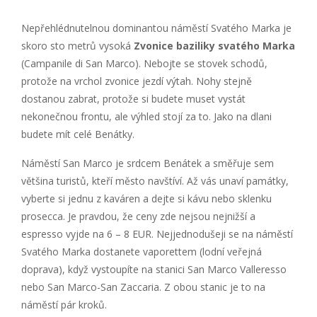
Nepřehlédnutelnou dominantou náměstí Svatého Marka je
skoro sto metrů vysoká
Zvonice baziliky svatého Marka
(Campanile di San Marco). Nebojte se stovek schodů,
protože na vrchol zvonice jezdí výtah. Nohy stejně
dostanou zabrat, protože si budete muset vystát
nekonečnou frontu, ale výhled stojí za to. Jako na dlani
budete mít celé Benátky.
Náměstí San Marco je srdcem Benátek a směřuje sem
většina turistů, kteří město navštíví. Až vás unaví památky,
vyberte si jednu z kaváren a dejte si kávu nebo sklenku
prosecca. Je pravdou, že ceny zde nejsou nejnižší a
espresso vyjde na 6 – 8 EUR. Nejjednodušeji se na náměstí
Svatého Marka dostanete vaporettem (lodní veřejná
doprava), když vystoupíte na stanici San Marco Valleresso
nebo San Marco-San Zaccaria. Z obou stanic je to na
náměstí pár kroků.