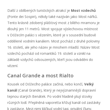
Další z oblíbených turistických atrakcí je
Most vzdechů
(Ponte dei Sospiri), někdy také nazýván jako Most nářků.
Tento krásně zdobený plášťový most z bílého mramoru je
dlouhý jen 11 metrů. Most spojuje výslechovou místnost
v Dóžecím paláci s vězením, které je v sousední budově
oddělené vodním kanálem. Most pochází z druhé poloviny
16. století, ale jeho název je mnohem mladší. Název Most
vzdechů pochází od romantiků 19. století a vznikl na
základě vzdychů odsouzených, kteří jsou odváděni do
vězení.
Canal Grande a most Rialto
Kousek od Dóžecího paláce začíná, nebo končí,
Velký
kanál
(Canal Grande), který je nejvýznamnější dopravní
tepnou starých Benátek. Po vodní hladině plují stovky
různých lodí. Přeplněná vaporetta křižují kanál od zastávky
k zastávce. Mezi nimi kličkují vodní taxi, privátní čluny,