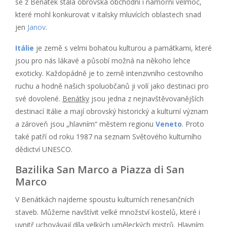
se z Benátek stala obrovská obchodní i námořní velmoc,
které mohl konkurovat v italsky mluvících oblastech snad
jen
Janov
.
Itálie
je země s velmi bohatou kulturou a památkami, které
jsou pro nás lákavé a působí možná na někoho lehce
exoticky. Každopádně je to země intenzivního cestovního
ruchu a hodně našich spoluobčanů ji volí jako destinaci pro
své dovolené.
Benátky
jsou jedna z nejnavštěvovanějších
destinací Itálie a mají obrovský historický a kulturní význam
a zároveň jsou „hlavním“ městem regionu
Veneto
. Proto
také patří od roku 1987 na seznam Světového kulturního
dědictví UNESCO.
Bazilika San Marco a Piazza di San
Marco
V Benátkách najdeme spoustu kulturních renesančních
staveb. Můžeme navštívit velké množství kostelů, které i
uvnitř uchovávají díla velkých uměleckých mistrů. Hlavním