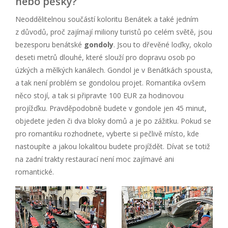
nebo pěšky?
Neoddělitelnou součástí koloritu Benátek a také jedním
z důvodů, proč zajímají miliony turistů po celém světě, jsou
bezesporu benátské
gondoly
. Jsou to dřevěné loďky, okolo
deseti metrů dlouhé, které slouží pro dopravu osob po
úzkých a mělkých kanálech. Gondol je v Benátkách spousta,
a tak není problém se gondolou projet. Romantika ovšem
něco stojí, a tak si připravte 100 EUR za hodinovou
projížďku. Pravděpodobně budete v gondole jen 45 minut,
objedete jeden či dva bloky domů a je po zážitku. Pokud se
pro romantiku rozhodnete, vyberte si pečlivě místo, kde
nastoupíte a jakou lokalitou budete projíždět. Dívat se totiž
na zadní trakty restaurací není moc zajímavé ani
romantické.