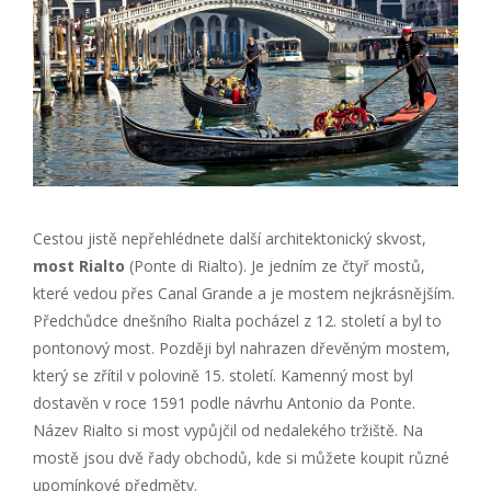
Cestou jistě nepřehlédnete další architektonický skvost,
most Rialto
(Ponte di Rialto). Je jedním ze čtyř mostů,
které vedou přes Canal Grande a je mostem nejkrásnějším.
Předchůdce dnešního Rialta pocházel z 12. století a byl to
pontonový most. Později byl nahrazen dřevěným mostem,
který se zřítil v polovině 15. století. Kamenný most byl
dostavěn v roce 1591 podle návrhu Antonio da Ponte.
Název Rialto si most vypůjčil od nedalekého tržiště. Na
mostě jsou dvě řady obchodů, kde si můžete koupit různé
upomínkové předměty.