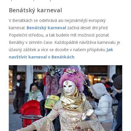
Benátský karneval
V Benátkách se odehrává asi nejznámější evropský
karneval.
Benátský karneval
začíná deset dní před
Popeleční středou, a tak budete mít možnost poznat
Benátky v zimním čase. Každopádně návštěva karnevalu je
úžasný zážitek a více se dozvíte v našem příspěvku
Jak
navštívit karneval v Benátkách
.