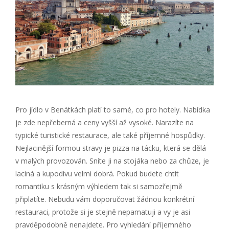
Pro jídlo v Benátkách platí to samé, co pro hotely. Nabídka
je zde nepřeberná a ceny vyšší až vysoké. Narazíte na
typické turistické restaurace, ale také příjemné hospůdky.
Nejlacinější formou stravy je pizza na tácku, která se dělá
v malých provozován. Sníte ji na stojáka nebo za chůze, je
laciná a kupodivu velmi dobrá. Pokud budete chtít
romantiku s krásným výhledem tak si samozřejmě
připlatíte. Nebudu vám doporučovat žádnou konkrétní
restauraci, protože si je stejně nepamatuji a vy je asi
pravděpodobně nenajdete. Pro vyhledání příjemného