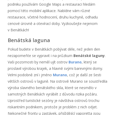
podniku používám Google Maps a restauraci hledám
pomocí této mobilní aplikace. Nabídne vám různé
restaurace, včetně hodnocení, druhu kuchyně, odhadu
cenové úrovně a otevírací doby. Vyzkoušejte nejenom
v Benátkách!
Benátská laguna
Pokud budete v Benátkách pobývat déle, než jeden den
nezapomeňte se vypravit i na průzkum
Benátské laguny
.
Vaši pozornosti by neměl ujít ostrov
Burano
, který se
proslavil výrobou krajek, a hlavně svými barevnými domy.
Velmi podobně zní i jméno
Murano
, což je další ze šesti
větších ostrovů v laguně. Na ostrově Murano se soustředila
výroba slavného benátského skla, které se nesmělo v
samotných Benátkách vyrábět z důvodu rizika požáru.
Uprostřed turistické sezóny je návštěva ostrovů trochu
riskantním podnikem, protože je problém z nich odjet.
Nekonečné fronty u zastávek, přijíždějící vaporetta jsou