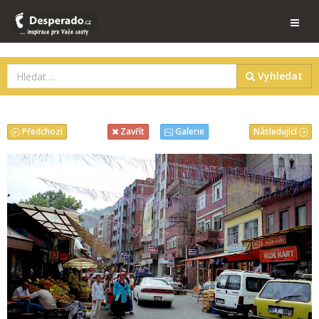
Vyhledat
Předchozí
Následující
Zavřít
Galerie