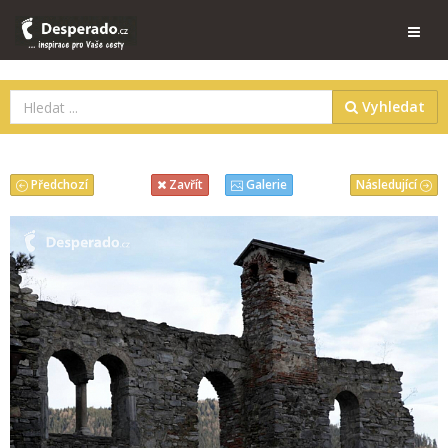
Vyhledat
Předchozí
Následující
Zavřít
Galerie