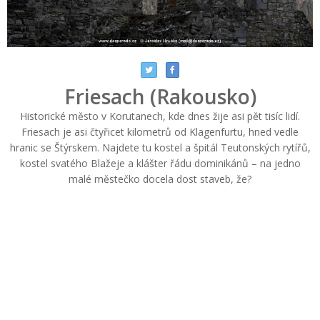
Friesach (Rakousko)
Historické město v Korutanech, kde dnes žije asi pět tisíc lidí.
Friesach je asi čtyřicet kilometrů od Klagenfurtu, hned vedle
hranic se Štýrskem. Najdete tu kostel a špitál Teutonských rytířů,
kostel svatého Blažeje a klášter řádu dominikánů – na jedno
malé městečko docela dost staveb, že?