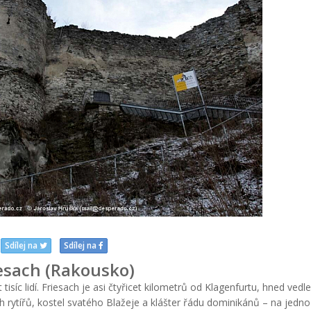
Sdílej na
Sdílej na
esach (Rakousko)
tisíc lidí. Friesach je asi čtyřicet kilometrů od Klagenfurtu, hned vedle
h rytířů, kostel svatého Blažeje a klášter řádu dominikánů – na jedn