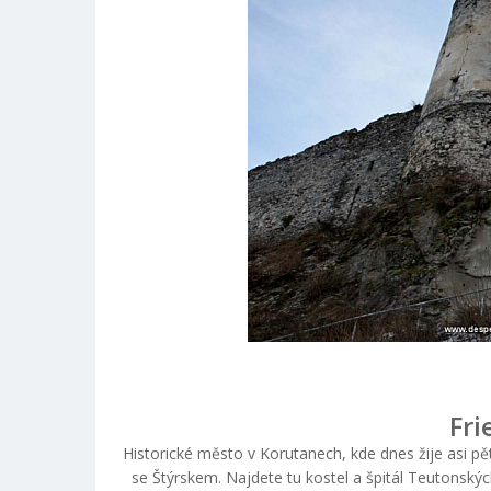
Fri
Historické město v Korutanech, kde dnes žije asi pět 
se Štýrskem. Najdete tu kostel a špitál Teutonskýc