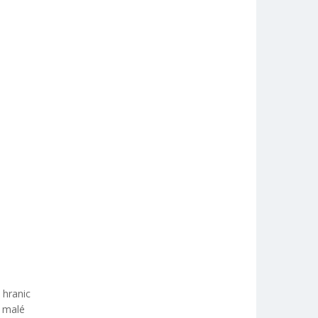
 hranic
o malé