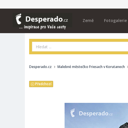
Země
Fotogalerie
Desperado.cz
Malebné městečko Friesach v Korutanech
Předchozí