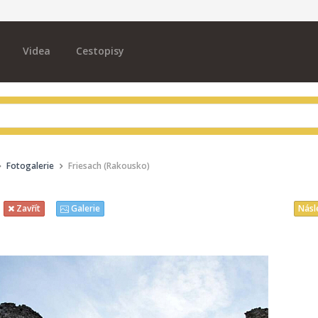
Videa
Cestopisy
Fotogalerie
Friesach (Rakousko)
Násl
Zavřít
Galerie