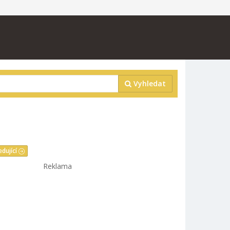
Vyhledat
edující
Reklama