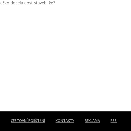
ečko docela dost staveb, že?
CESTOVNÍ POJIŠTĚNÍ
KONTAKTY
REKLAMA
RSS