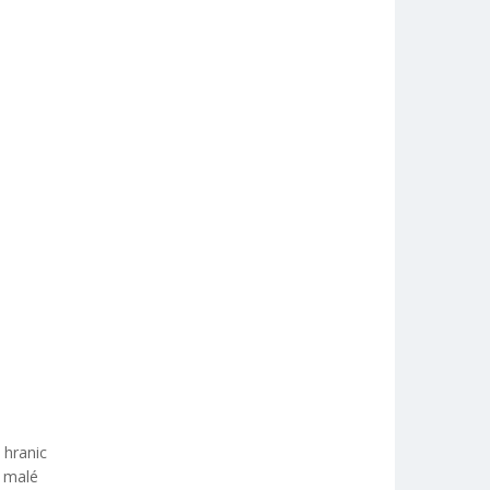
 hranic
o malé