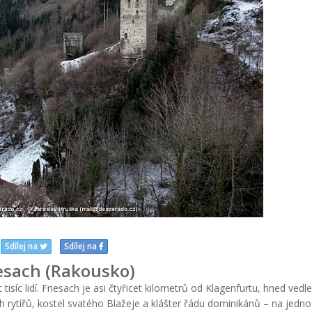
Sdílej na
Sdílej na
esach (Rakousko)
tisíc lidí. Friesach je asi čtyřicet kilometrů od Klagenfurtu, hned vedle
h rytířů, kostel svatého Blažeje a klášter řádu dominikánů – na jedn