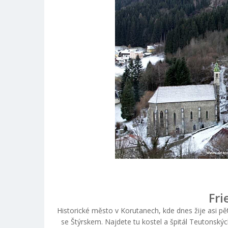
Fri
Historické město v Korutanech, kde dnes žije asi pět 
se Štýrskem. Najdete tu kostel a špitál Teutonskýc