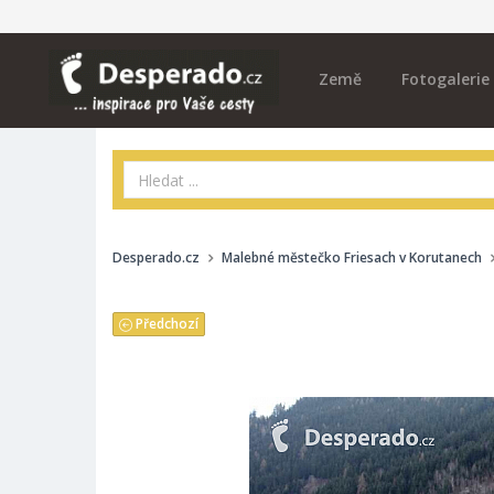
Země
Fotogalerie
Desperado.cz
Malebné městečko Friesach v Korutanech
Předchozí