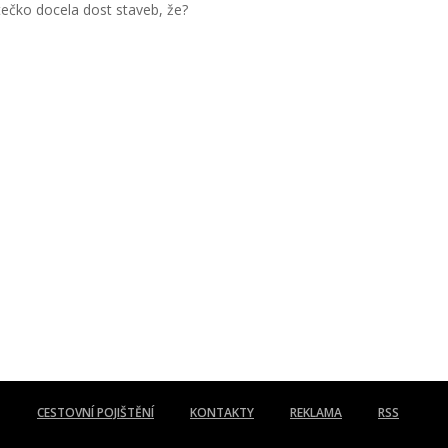
ečko docela dost staveb, že?
CESTOVNÍ POJIŠTĚNÍ
KONTAKTY
REKLAMA
RSS