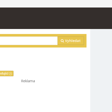
Vyhledat
edující
Reklama