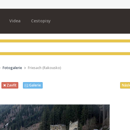
Videa
Cestopisy
Fotogalerie
Friesach (Rakousko)
Násl
Zavřít
Galerie