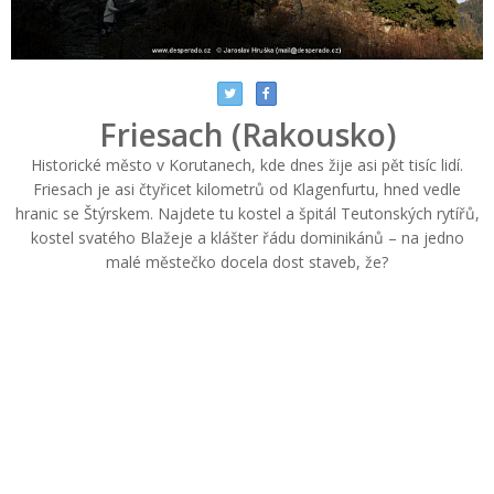
Friesach (Rakousko)
Historické město v Korutanech, kde dnes žije asi pět tisíc lidí.
Friesach je asi čtyřicet kilometrů od Klagenfurtu, hned vedle
hranic se Štýrskem. Najdete tu kostel a špitál Teutonských rytířů,
kostel svatého Blažeje a klášter řádu dominikánů – na jedno
malé městečko docela dost staveb, že?