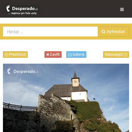
Vyhledat
Předchozí
Následující
Zavřít
Galerie