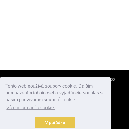
CESTOVNÍ POJIŠTĚNÍ
KONTAKTY
REKLAMA
RSS
Tento web používá soubory cookie. Dalším
procházením tohoto webu vyjadřujete souhlas s
atlasmest.cz
atlaspamatek.info
atlaszemi.info
naším používáním souborů cookie.
Více informací o cookie.
© 2005 - 2026 Desperado.cz. Všechna práva vyhrazena.
Data o počasí jsou přebírána z
OpenWeather
.
V pořádku
Kontakt:
mail@desperado.cz