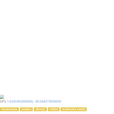
GPS:
14.635950000000
,
-90.584279000000
Guatemala
umělec
obrazy
tržiště
indiánské umění