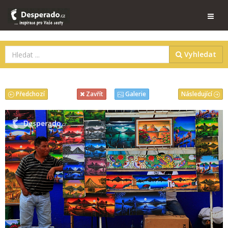
Vyhledat
Předchozí
Následující
Zavřít
Galerie