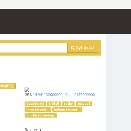
Vyhledat
edující
GPS:
14.941132000000
,
-91.110157000000
Guatemala
tržiště
sošky
mayové
mayské umění
indiánské umění
Chichicastenango
Reklama