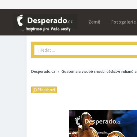
Země
Fotogalerie
Desperado.cz
Guatemala v sobě snoubí dědictví indiánů a
Předchozí