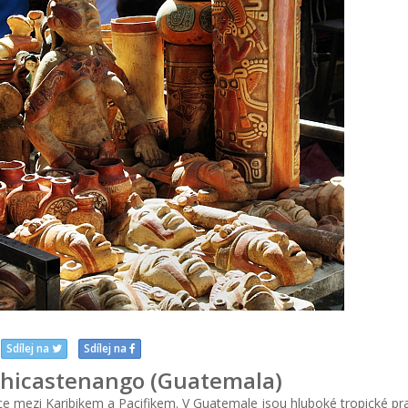
Sdílej na
Sdílej na
ichicastenango (Guatemala)
ce mezi Karibikem a Pacifikem. V Guatemale jsou hluboké tropické pra