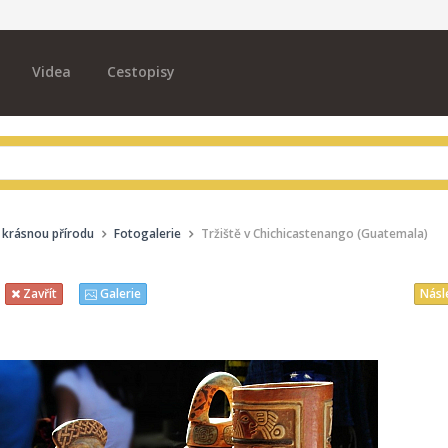
Videa
Cestopisy
 krásnou přírodu
Fotogalerie
Tržiště v Chichicastenango (Guatemala)
Násl
Zavřít
Galerie