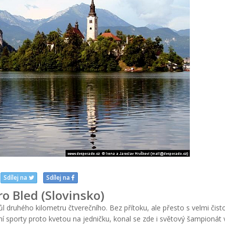
Sdílej na
Sdílej na
ro Bled (Slovinsko)
ůl druhého kilometru čtverečního. Bez přítoku, ale přesto s velmi čist
ní sporty proto kvetou na jedničku, konal se zde i světový šampionát 