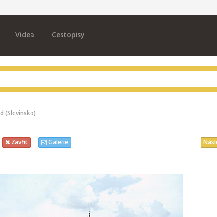
Videa
Cestopisy
ed (Slovinsko)
Násl
Zavřít
Galerie