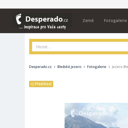
Země
Fotogalerie
Desperado.cz
Bledské jezero
Fotogalerie
Jezero Bl
Předchozí