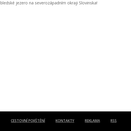
 bledské jezero na severozápadním okraji Slovinska!
CESTOVNÍ POJIŠTĚNÍ
KONTAKTY
REKLAMA
RSS