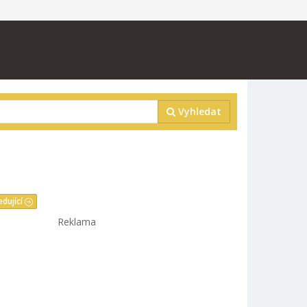
Vyhledat
edující
Reklama