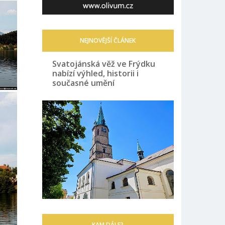
NEJNOVĚJŠÍ ČLÁNEK
Svatojánská věž ve Frýdku
nabízí výhled, historii i
současné umění
KAM DÁLE?