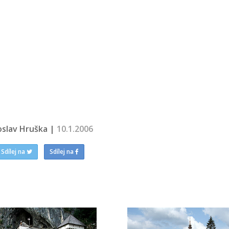
oslav Hruška |
10.1.2006
Sdílej na
Sdílej na