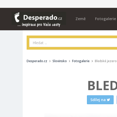
Země
Fotogalerie
Desperado.cz
Slovinsko
Fotogalerie
Bledské jezero
BLED
Sdílej na