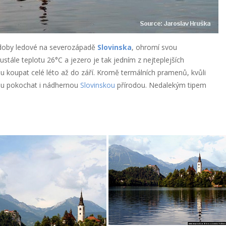
i doby ledové na severozápadě
Slovinska
, ohromí svou
stále teplotu 26°C a jezero je tak jedním z nejteplejších
u koupat celé léto až do září. Kromě termálních pramenů, kvůli
ou pokochat i nádhernou
Slovinskou
přírodou. Nedalekým tipem