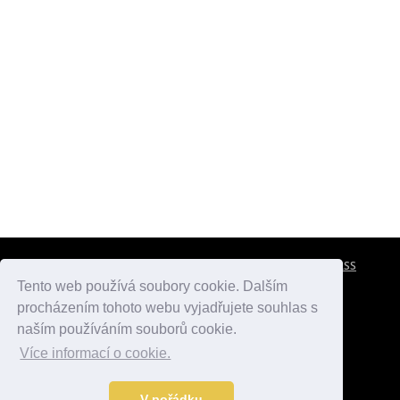
CESTOVNÍ POJIŠTĚNÍ
KONTAKTY
REKLAMA
RSS
Tento web používá soubory cookie. Dalším
procházením tohoto webu vyjadřujete souhlas s
atlasmest.cz
atlaspamatek.info
atlaszemi.info
naším používáním souborů cookie.
Více informací o cookie.
© 2005 - 2026 Desperado.cz. Všechna práva vyhrazena.
Data o počasí jsou přebírána z
OpenWeather
.
V pořádku