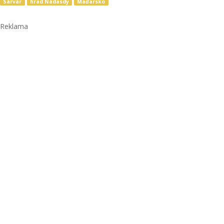
Sárvár
hrad Nádasdy
Maďarsko
Reklama