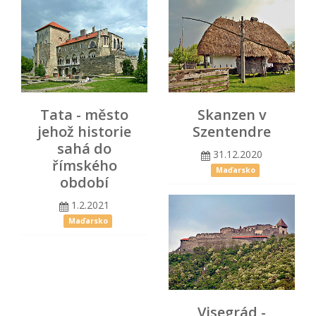
Tata - město
Skanzen v
jehož historie
Szentendre
sahá do
31.12.2020
římského
Maďarsko
období
1.2.2021
Maďarsko
Visegrád -