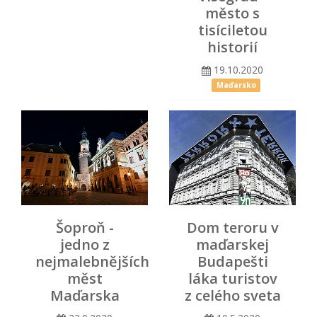
město s
tisíciletou
historií
19.10.2020
Maďarsko
Šoproň -
Dom teroru v
jedno z
maďarskej
nejmalebnějších
Budapešti
měst
láka turistov
Maďarska
z celého sveta