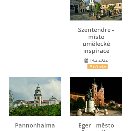
Szentendre -
místo
umělecké
inspirace
14.2.2022
Maďarsko
Pannonhalma
Eger - město