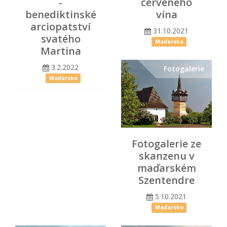
-
červeného
benediktinské
vína
arciopatství
31.10.2021
svatého
Maďarsko
Martina
3.2.2022
Fotogalerie
Maďarsko
Fotogalerie ze
skanzenu v
maďarském
Szentendre
5.10.2021
Maďarsko