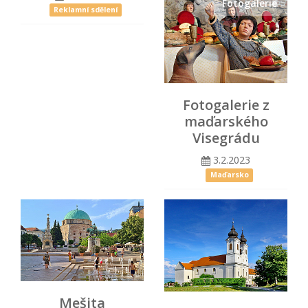
Fotogalerie
Reklamní sdělení
Fotogalerie z
maďarského
Visegrádu
3.2.2023
Maďarsko
Mešita