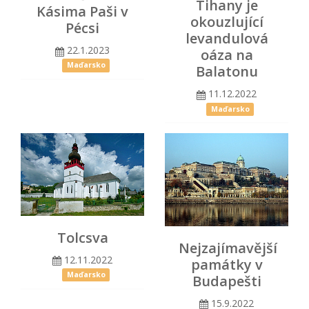
Tihany je
Kásima Paši v
okouzlující
Pécsi
levandulová
22.1.2023
oáza na
Maďarsko
Balatonu
11.12.2022
Maďarsko
Tolcsva
Nejzajímavější
12.11.2022
památky v
Maďarsko
Budapešti
15.9.2022