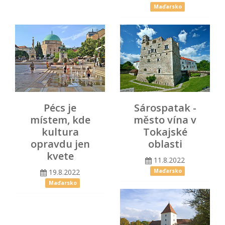
Maďarsko
Pécs je
Sárospatak -
místem, kde
město vína v
kultura
Tokajské
opravdu jen
oblasti
kvete
11.8.2022
19.8.2022
Maďarsko
Maďarsko