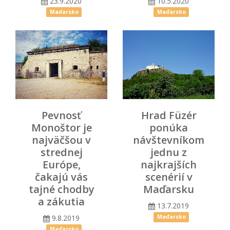
23.9.2020
10.5.2020
Maďarsko
Maďarsko
Pevnosť
Hrad Füzér
Monoštor je
ponúka
najväčšou v
návštevníkom
strednej
jednu z
Európe,
najkrajších
čakajú vás
scenérií v
tajné chodby
Maďarsku
a zákutia
13.7.2019
9.8.2019
Maďarsko
Maďarsko