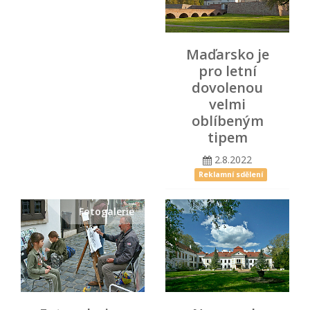
Maďarsko je
pro letní
dovolenou
velmi
oblíbeným
tipem
2.8.2022
Reklamní sdělení
Fotogalerie