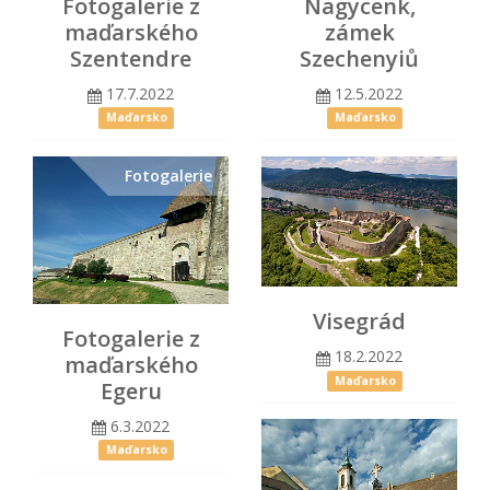
Fotogalerie z
Nagycenk,
maďarského
zámek
Szentendre
Szechenyiů
17.7.2022
12.5.2022
Maďarsko
Maďarsko
Fotogalerie
Visegrád
Fotogalerie z
18.2.2022
maďarského
Maďarsko
Egeru
6.3.2022
Maďarsko