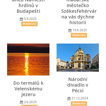
hrdinů v
městečko
Budapešti
Székesfehérvár
na vás dýchne
5.9.2025
historií
Maďarsko
19.6.2025
Maďarsko
Národní
Do termálů k
divadlo v
Velenskému
Pécsi
jezeru
21.12.2024
2.6.2025
Maďarsko