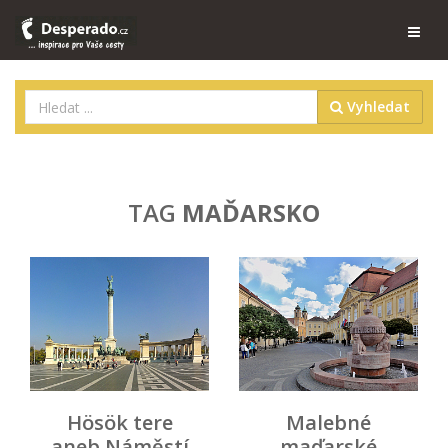
Vyhledat
TAG
MAĎARSKO
Hösök tere
Malebné
aneb Náměstí
maďarské