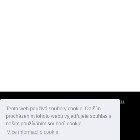
CESTOVNÍ POJIŠTĚNÍ
KONTAKTY
REKLAMA
RSS
Tento web používá soubory cookie. Dalším
procházením tohoto webu vyjadřujete souhlas s
atlasmest.cz
atlaspamatek.info
atlaszemi.info
naším používáním souborů cookie.
Více informací o cookie.
© 2005 - 2026 Desperado.cz. Všechna práva vyhrazena.