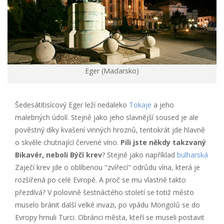
Eger (Maďarsko)
Šedesátitisícový Eger leží nedaleko
Tokaje
a jeho
malebných údolí. Stejně jako jeho slavnější soused je ale
pověstný díky kvašení vinných hroznů, tentokrát jde hlavně
o skvěle chutnající červené víno.
Pili jste někdy takzvaný
Bikavér, neboli Býčí krev
? Stejně jako například
bulharská
Zaječí krev jde o oblíbenou "zvířecí" odrůdu vína, která je
rozšířená po celé Evropě. A proč se mu vlastně takto
přezdívá? V polovině šestnáctého století se totiž město
muselo bránit další velké invazi, po vpádu Mongolů se do
Evropy hrnuli Turci. Obránci města, kteří se museli postavit