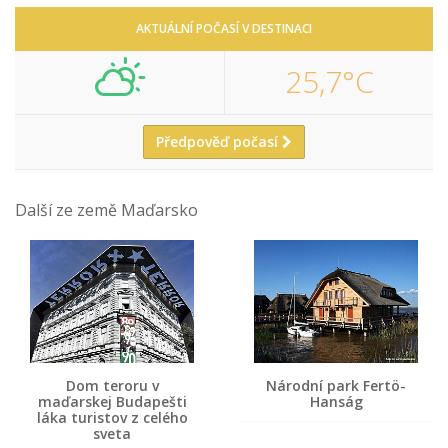
AKTUÁLNÍ POČASÍ V DESTINACI
25,7°C
Předpověď počasí
Další ze země Maďarsko
Dom teroru v
Národní park Fertö-
maďarskej Budapešti
Hanság
láka turistov z celého
sveta