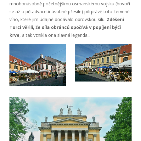
mnohonásobně početnějšímu osmanskému vojsku (hovoří
se až o pětadvacetinásobné přesile) pili právě toto červené
víno, které jim údajně dodávalo obrovskou sílu.
Zděšení
Turci věřili, že síla obránců spočívá v popíjení býčí
krve
, a tak vznikla ona slavná legenda...