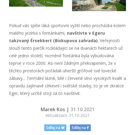
Pokud vás spíše láká sportovní vyžití nebo procházka kolem
malého jezírka s fontánkami,
navštivte v Egeru
takzvaný Érsekkert (Biskupova zahrada)
. Veřejnosti
slouží tento parčík rozkládající se na dvanácti hektarech už
celé jedno století, nicméně fontánka byla vybudována
teprve v roce 2000. Asi není žádným překvapením, že v
těchto prostorách pořádali uherští grófové své lovecké
zábavy... Termální lázně, bílé i červené víno vysokých kvalit a
opravdu zajímavé církevní i světské stavby, to je ve zkratce
Eger, který určitě stojí za to navštívit.
Marek Kos |
31.10.2021
Aktualizace 31.10.2021
Sdílej na
Sdílej na