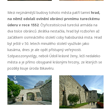
Mezi nejznámější budovy tohoto města patří tamní
hrad,
na němž odolali ovínění obránci prvnímu tureckému
úderu v roce 1552
. Čtyřicesitisícová turecká armáda na
dva tisíce obránců zkrátka nestačila, hrad byl rozbořen až
začátkem osmnáctého století coby habsburská msta. Hrad
byl ještě v 50. letech minulého století využíván jako
kasárna, dnes je ale opět přístupný veřejnosti.
Szépasszonyvölgy, neboli Údolí krásné ženy, leží nedaleko
města a je přímo obsypané krásnými hrozny, ze kterých se
později lisuje úroda Bikavéru.