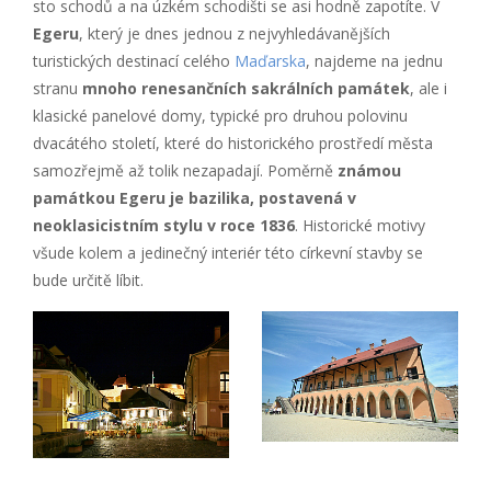
sto schodů a na úzkém schodišti se asi hodně zapotíte. V
Egeru
, který je dnes jednou z nejvyhledávanějších
turistických destinací celého
Maďarska
, najdeme na jednu
stranu
mnoho renesančních sakrálních památek
, ale i
klasické panelové domy, typické pro druhou polovinu
dvacátého století, které do historického prostředí města
samozřejmě až tolik nezapadají. Poměrně
známou
památkou Egeru je bazilika, postavená v
neoklasicistním stylu v roce 1836
. Historické motivy
všude kolem a jedinečný interiér této církevní stavby se
bude určitě líbit.