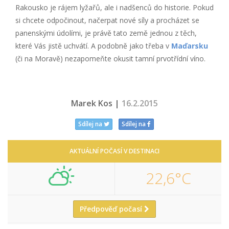
Rakousko je rájem lyžařů, ale i nadšenců do historie. Pokud
si chcete odpočinout, načerpat nové síly a procházet se
panenskými údolími, je právě tato země jednou z těch,
které Vás jistě uchvátí. A podobně jako třeba v
Maďarsku
(či na Moravě) nezapomeňte okusit tamní prvotřídní víno.
Marek Kos |
16.2.2015
Sdílej na
Sdílej na
AKTUÁLNÍ POČASÍ V DESTINACI
22,6°C
Předpověď počasí