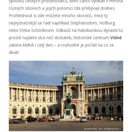
spoustu českých přistěhovalců, kteří často vynikali v mnoha
různých oborech a jejich potomci zde přebývají dodnes.
Prohlédnout si zde můžete mnoho skvostů, mezi ty
nejvýznačnější se řadí například Stephansdom, Hofburg
nebo třeba Schönbrunn. Odkazů na habsburskou dynastii tu
prostě najdete více než dostatek, historické centrum
Vídně
zabere klidně i celý den – a rozhodně je pořád na co se
dívat!