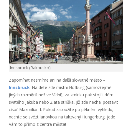
Innsbruck (Rakousko)
Zapomínat nesmíme ani na další slovutné město –
Innsbruck
. Najdete zde místní Hofburg (samozřejmě
jiných rozměrů než ve Vídni), za zmínku pak stojí i dóm
svatého Jakuba nebo Zlatá stříška, jíž zde nechal postavit
císař Maxmilián I. Pokud zatoužíte po pěkném výhledu,
nechte se svézt lanovkou na takzvaný Hungerburg, jede
Vám to přímo z centra města!