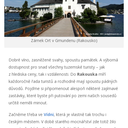
Zámek Ort v Gmundenu (Rakousko)
Dobré víno, zasněžené svahy, spoustu památek. A výborná
dostupnost pro snad všechny tuzemské turisty – jak
z hlediska ceny, tak i vzdálenosti. Do
Rakouska
míří
každoročně řada turistů a rozhodně mají spoustu pádných
důvodů. Pojďme si připomenout alespoň některé zajímavé
zastávky, které byste při putování po zemi našich sousedů
určitě neměli minout.
Začněme třeba ve
Vídni
, která je vlastně tak trochu i
českým městem. V době starého mocnářství zde totiž žilo