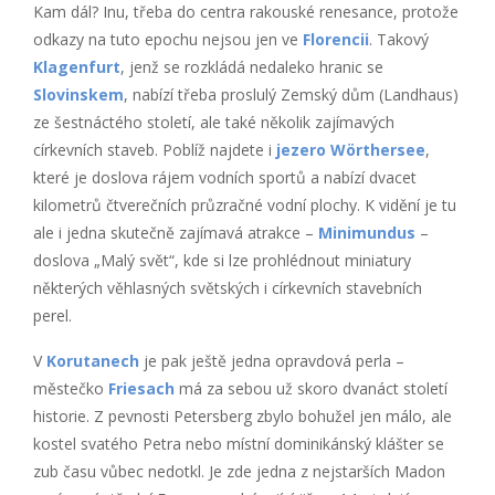
Kam dál? Inu, třeba do centra rakouské renesance, protože
odkazy na tuto epochu nejsou jen ve
Florencii
. Takový
Klagenfurt
, jenž se rozkládá nedaleko hranic se
Slovinskem
, nabízí třeba proslulý Zemský dům (Landhaus)
ze šestnáctého století, ale také několik zajímavých
církevních staveb. Poblíž najdete i
jezero Wörthersee
,
které je doslova rájem vodních sportů a nabízí dvacet
kilometrů čtverečních průzračné vodní plochy. K vidění je tu
ale i jedna skutečně zajímavá atrakce –
Minimundus
–
doslova „Malý svět“, kde si lze prohlédnout miniatury
některých věhlasných světských i církevních stavebních
perel.
V
Korutanech
je pak ještě jedna opravdová perla –
městečko
Friesach
má za sebou už skoro dvanáct století
historie. Z pevnosti Petersberg zbylo bohužel jen málo, ale
kostel svatého Petra nebo místní dominikánský klášter se
zub času vůbec nedotkl. Je zde jedna z nejstarších Madon