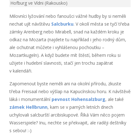
Hofburg ve Vídni (Rakousko)
Milovníci lyžování nebo fanoušci vážné hudby by si neměli
nechat ujít návštěvu
Salcburku
. V okolí města se tyčí třeba
zámky Arenberg nebo Mirabell, snad na každém kroku je
odkaz na Mozarta (najdete tu například i jeho rodný dům,
ale ochutnat můžete i vyhlášenou pochoutku –
Mozartkugeln). A když budete mít štěstí, během roku si
užijete i hudební slavnosti, stačí jen trochu zapátrat
v kalendáři.
Zapomenout byste neměli ani na okolní přírodu, zkuste
třeba Freisaal nebo výšlap na Kapucínskou horu. K návštěvě
láká i monumentální
pevnost Hohensalzburg
, ale také
zámek Hellbrunn
, kam se v parných letních dnech
uchylovali salcburští arcibiskupové. Říká Vám něco pojem
Wasserspiele? Inu, nechte se překvapit, ale raději deštníky
s sebou! :-)