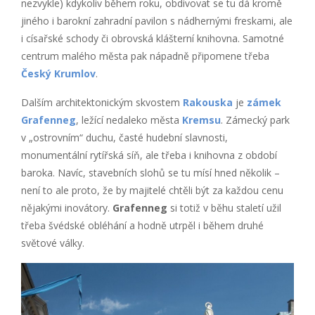
nezvykle) kdykoliv během roku, obdivovat se tu dá kromě
jiného i barokní zahradní pavilon s nádhernými freskami, ale
i císařské schody či obrovská klášterní knihovna. Samotné
centrum malého města pak nápadně připomene třeba
Český Krumlov
.
Dalším architektonickým skvostem
Rakouska
je
zámek
Grafenneg
, ležící nedaleko města
Kremsu
. Zámecký park
v „ostrovním“ duchu, časté hudební slavnosti,
monumentální rytířská síň, ale třeba i knihovna z období
baroka. Navíc, stavebních slohů se tu mísí hned několik –
není to ale proto, že by majitelé chtěli být za každou cenu
nějakými inovátory.
Grafenneg
si totiž v běhu staletí užil
třeba švédské obléhání a hodně utrpěl i během druhé
světové války.