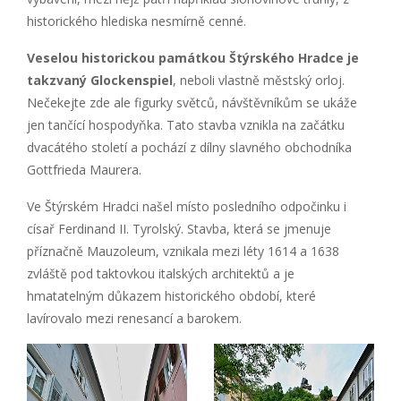
historického hlediska nesmírně cenné.
Veselou historickou památkou Štýrského Hradce je
takzvaný Glockenspiel
, neboli vlastně městský orloj.
Nečekejte zde ale figurky světců, návštěvníkům se ukáže
jen tančící hospodyňka. Tato stavba vznikla na začátku
dvacátého století a pochází z dílny slavného obchodníka
Gottfrieda Maurera.
Ve Štýrském Hradci našel místo posledního odpočinku i
císař Ferdinand II. Tyrolský. Stavba, která se jmenuje
příznačně Mauzoleum, vznikala mezi léty 1614 a 1638
zvláště pod taktovkou italských architektů a je
hmatatelným důkazem historického období, které
lavírovalo mezi renesancí a barokem.