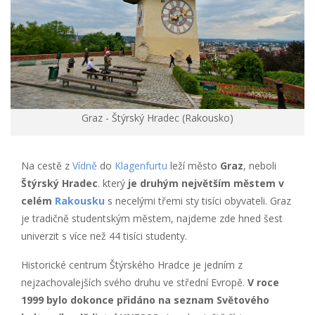
Graz - Štýrský Hradec (Rakousko)
Na cestě z
Vídně
do
Klagenfurtu
leží město
Graz
, neboli
Štýrský Hradec
. který
je druhým největším městem v
celém
Rakousku
s necelými třemi sty tisíci obyvateli. Graz
je tradičně studentským městem, najdeme zde hned šest
univerzit s více než 44 tisíci studenty.
Historické centrum Štýrského Hradce je jedním z
nejzachovalejších svého druhu ve střední Evropě.
V roce
1999 bylo dokonce přidáno na seznam Světového