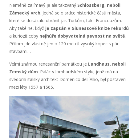
Neméně zajímavý je ale takzvaný
Schlossberg, neboli
Zámecký vrch
. Jedná se o srdce historické části města,
které se dokázalo ubránit jak Turkům, tak i Francouzům.
Aby také ne, když
je zapsán v Giunessově knize rekordů
a kuriozit coby
nejhůře dobyvatelná pevnost na světě
.
Přitom jde vlastně jen o 120 metrů vysoký kopec s pár
stavbami…
Velmi známou renesanční památkou je
Landhaus, neboli
Zemský dům
. Palác v lombardském stylu, jenž má na
svědomí italský architekt Domenico dell´Allio, byl postaven
mezi léty 1557 a 1565.