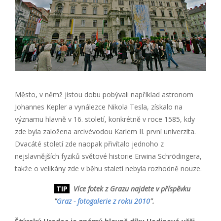
Město, v němž jistou dobu pobývali například astronom
Johannes Kepler a vynálezce Nikola Tesla, získalo na
významu hlavně v 16. století, konkrétně v roce 1585, kdy
zde byla založena arcivévodou Karlem II. první univerzita.
Dvacáté století zde naopak přivítalo jednoho z
nejslavnějších fyziků světové historie Erwina Schrödingera,
takže o velikány zde v běhu staletí nebyla rozhodně nouze.
TIP
Více fotek z Grazu najdete v příspěvku
"
Graz - fotogalerie z roku 2010
".