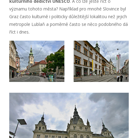
kulturního dědictví UNESCO
. A co lze ještě říct o
významu tohoto města? Například pro mnohé Slovince byl
Graz často kulturně i politicky důležitější lokalitou než jejich
metropole Lublaň a poměrně často se něco podobného dá
říct i dnes.