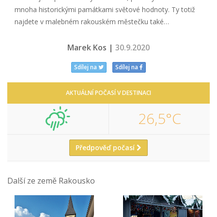
mnoha historickými památkami světové hodnoty. Ty totiž
najdete v malebném rakouském městečku také…
Marek Kos |
30.9.2020
Sdílej na
Sdílej na
AKTUÁLNÍ POČASÍ V DESTINACI
26,5°C
Předpověď počasí
Další ze země Rakousko