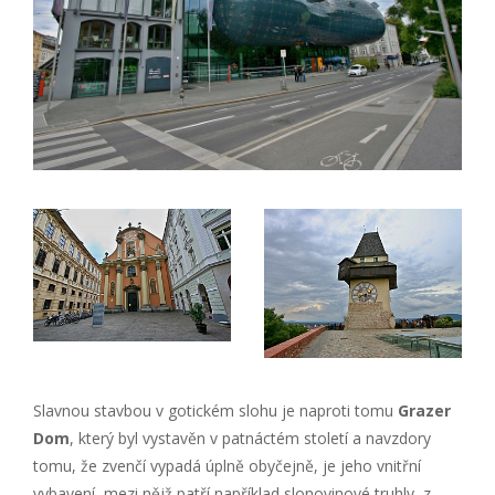
Slavnou stavbou v gotickém slohu je naproti tomu
Grazer
Dom
, který byl vystavěn v patnáctém století a navzdory
tomu, že zvenčí vypadá úplně obyčejně, je jeho vnitřní
vybavení, mezi nějž patří například slonovinové truhly, z