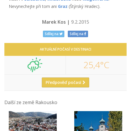
Nevynechejte při tom ani
Graz
(Štýrský Hradec).
Marek Kos |
9.2.2015
Sdílej na
Sdílej na
AKTUÁLNÍ POČASÍ V DESTINACI
25,4°C
Předpověď počasí
Další ze země Rakousko