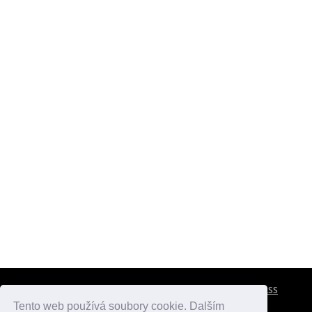
CESTOVNÍ POJIŠTĚNÍ
KONTAKTY
REKLAMA
RSS
Tento web používá soubory cookie. Dalším