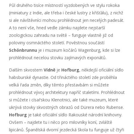
Půl druhého tisíce místností vyzdobených ve stylu rokoka
(miniatury z Indie, ale třeba i české lustry z křišťálu), z nichž
si ale návštěvníci mohou prohlédnout jen necelých padesát.
A to není vše, hned vedle zámku najdete nejstarší
zoologickou zahradu na světě – funguje vlastně již od
poloviny osmnáctého století. Pověstnou součástí
Schönbrunnu
je i muzeum kočárů Wagenburg, kde si lze
prohlédnout necelou stovku zajímavých exponátů.
Dalším skvostem
Vídně
je
Hofburg
, někdejší oficiální sídlo
habsburské dynastie. Od třináctého století zde proběhla
velká řada změn, díky těmto přestavbám si můžete
prohlédnout vývoj architektury napříč staletími. Prohlédnout
si můžete i císařskou Klenotnici, ale také muzeum, které
ukrývá stovky skvostných obrazů od Dürera nebo Rubense.
Hofburg
je také oficiální sídlo Rakouské národní knihovny.
Ovšem – najdete tu i něco pro milovníky koní, zvláště
lipicánů. Španělská dvorní jezdecká škola tu funguje už čtyři