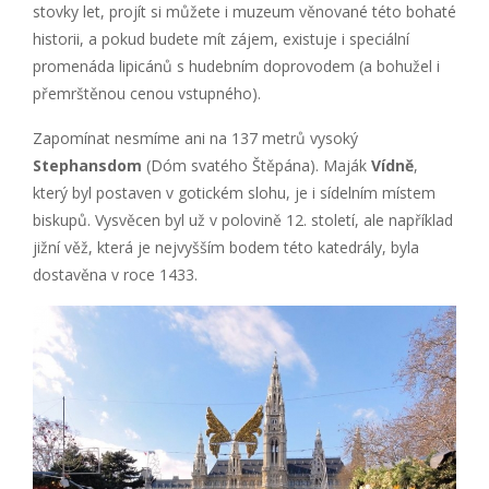
stovky let, projít si můžete i muzeum věnované této bohaté
historii, a pokud budete mít zájem, existuje i speciální
promenáda lipicánů s hudebním doprovodem (a bohužel i
přemrštěnou cenou vstupného).
Zapomínat nesmíme ani na 137 metrů vysoký
Stephansdom
(Dóm svatého Štěpána). Maják
Vídně
,
který byl postaven v gotickém slohu, je i sídelním místem
biskupů. Vysvěcen byl už v polovině 12. století, ale například
jižní věž, která je nejvyšším bodem této katedrály, byla
dostavěna v roce 1433.