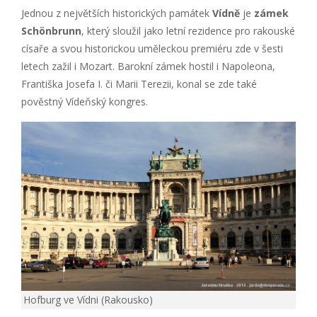
Jednou z největších historických památek
Vídně
je
zámek
Schönbrunn
, který sloužil jako letní rezidence pro rakouské
císaře a svou historickou uměleckou premiéru zde v šesti
letech zažil i Mozart. Barokní zámek hostil i Napoleona,
Františka Josefa I. či Marii Terezii, konal se zde také
pověstný Vídeňský kongres.
Hofburg ve Vídni (Rakousko)