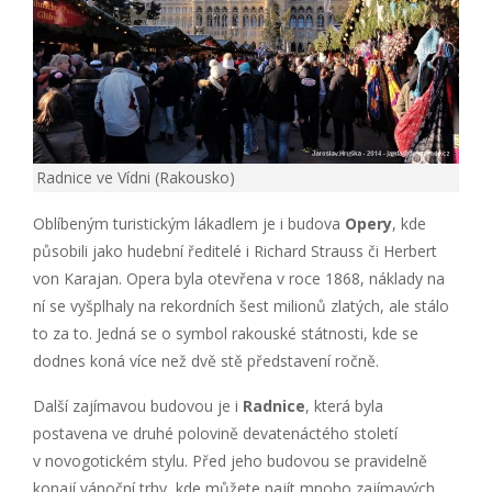
Radnice ve Vídni (Rakousko)
Oblíbeným turistickým lákadlem je i budova
Opery
, kde
působili jako hudební ředitelé i Richard Strauss či Herbert
von Karajan. Opera byla otevřena v roce 1868, náklady na
ní se vyšplhaly na rekordních šest milionů zlatých, ale stálo
to za to. Jedná se o symbol rakouské státnosti, kde se
dodnes koná více než dvě stě představení ročně.
Další zajímavou budovou je i
Radnice
, která byla
postavena ve druhé polovině devatenáctého století
v novogotickém stylu. Před jeho budovou se pravidelně
konají vánoční trhy, kde můžete najít mnoho zajímavých