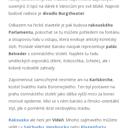
suvenýrů či tipů na dárek k Vánocům pro své blízké. Naproti
budově radnice je
divadlo Burgtheater
.
Odkazem na řecké stavitele je pak budova
rakouského
Parlamentu
, pokochat se tu můžete pohledem na fontánu
a sloupovou halu u vstupu, která evokuje antický korintský
sloh. Proslulé vídeňské Baroko naopak reprezentuje
palác
Belveder
z osmnáctého století. Najdete tu řadu
uměleckých exponátů (Klimt, Kokoschka, Schiele), ale i
krásně rozkvetlé zahrady.
Zapomenout samozřejmě nesmíme ani na
Karlskirche
,
kostel Svatého Karla Boromejského. Ten byl postaven na
prahu osmnáctého století jako úlitba vyšší moci za konec
morové epidemie. Mísí se v něm baroko a římsko-orientální
styl, jde o poměrně dost neobvyklou stavbu.
Rakousko
ale není jen
Vídeň
. Mnoho zajímavého můžete
vidět i v
Salcburku
,
Innsbrucku
nebo
Klagenfurtu
.