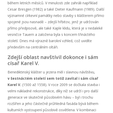
během letních měsíců. V minulosti zde zahráli například
Cesar Bresgen (1982) a také Dieter Kaufmann (1989). Další
významné církevní památky nebo stavby s klášterem přímo
spojené jsou nasnadě – zdejší hřbitov, jenž je udržován
přímo předpisově, ale také Kaple klidu, která je v nedaleké
vesničce Tauern a založena byla s koncem třináctého
století. Dnes má výrazně barokní vzhled, což uvidíte
především na centrálním oltáři.
Zdejší oblast navštívil dokonce i sám
císař Karel V.
Benediktinský klášter u jezera měl i slavnou návštěvu,
v šestnáctém století sem totiž zavítal i sám císař
Karel V.
(1500 až 1558). V roce 2009 se dočkala stavba i
velmi nákladné rekonstrukce, díky níž se udrží i pro další
generace ve skutečně působivém hávu – byl i trochu
rozšířen a jeho částečně průhledná fasáda bývá během
kulturních vystoupení působivě osvětlena. V kombinaci