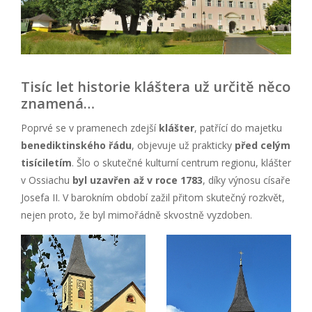
Tisíc let historie kláštera už určitě něco
znamená…
Poprvé se v pramenech zdejší
klášter
, patřící do majetku
benediktinského řádu
, objevuje už prakticky
před celým
tisíciletím
. Šlo o skutečné kulturní centrum regionu, klášter
v Ossiachu
byl uzavřen až v roce 1783
, díky výnosu císaře
Josefa II. V barokním období zažil přitom skutečný rozkvět,
nejen proto, že byl mimořádně skvostně vyzdoben.