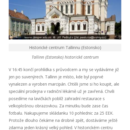
Historické centrum Tallinnu (Estonsko)
Tallinn (Estonsko) historické centrum
V 16:45 končí prohlídka s průvodcem a my se vydáváme již
jen po suvenýrech. Tallinn je místo, kde byl poprvé
vynalezen a vyroben marcipán. Chtěli jsme si ho koupit, ale
speciální prodejna v radniční lékárně už je zavřená. Chvíli
posedíme na lavičkách poblíž zahradní restaurace s
velkoplošnou obrazovkou. Za minutku bude zase čas
fotbalu. Nakupujeme skládanku 10 pohlednic za 25 EEK.
Protože dlouho čekáme na drobné zpět, dostáváme ještě
zdarma jeden krásný velký pohled. V historickém centru