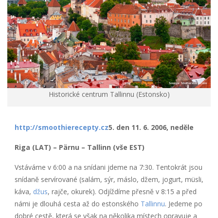
Historické centrum Tallinnu (Estonsko)
http://smoothierecepty.cz
5. den 11. 6. 2006, neděle
Riga (LAT) – Pärnu – Tallinn (vše EST)
Vstáváme v 6:00 a na snídani jdeme na 7:30. Tentokrát jsou
snídaně servírované (salám, sýr, máslo, džem, jogurt, müsli,
káva,
džus
, rajče, okurek). Odjíždíme přesně v 8:15 a před
námi je dlouhá cesta až do estonského
Tallinnu
. Jedeme po
dobré cestě, která se však na několika místech opravuje a