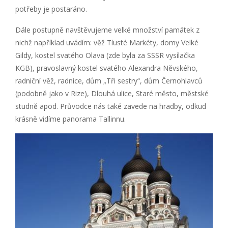
potřeby je postaráno.
Dále postupně navštěvujeme velké množství památek z
nichž například uvádím: věž Tlusté Markéty, domy Velké
Gildy, kostel svatého Olava (zde byla za SSSR vysílačka
KGB), pravoslavný kostel svatého Alexandra Něvského,
radniční věž, radnice, dům „Tři sestry“, dům Černohlavců
(podobně jako v Rize), Dlouhá ulice, Staré město, městské
studně apod. Průvodce nás také zavede na hradby, odkud
krásně vidíme panorama Tallinnu.