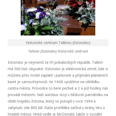
Historické centrum Tallinnu (Estonsko)
Tallinn (Estonsko) historické centrum
Estonsko je nejmenší ze tří pobalstských republik. Tallinn
má 500 tisíc obyvatel. Estonsko je elektronická země, kde si
můžete přes mobil zaplatit i parkovné a přijímání platebních
karet je samozřejmostí. Ve 14:00 vyrážíme na obhlídku
centra města. Průvodce to bere pečlivě a 2 a půl hodiny nás
provádí městem. Náš autobus stojí v blízkosti památníku na
oběti trajektu Estonia, který se potopil v roce 1994 a
zahynulo zde 800 lidí. Naše prohlídka začíná u brány Viru u
hradeb města. Hned vedle je McDonald, takže o sociální