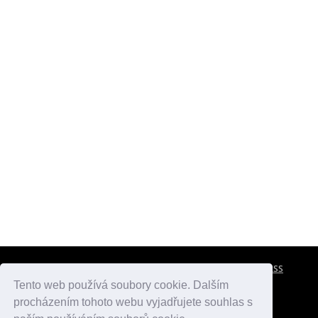
CESTOVNÍ POJIŠTĚNÍ
KONTAKTY
REKLAMA
RSS
Tento web používá soubory cookie. Dalším
procházením tohoto webu vyjadřujete souhlas s
atlasmest.cz
atlaspamatek.info
atlaszemi.info