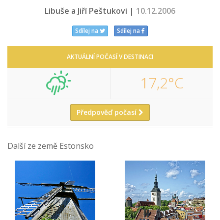
Libuše a Jiří Peštukovi |
10.12.2006
Sdílej na
Sdílej na
AKTUÁLNÍ POČASÍ V DESTINACI
17,2°C
Předpověď počasí
Další ze země Estonsko