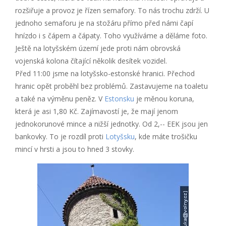
rozšiřuje a provoz je řízen semafory. To nás trochu zdrží. U
jednoho semaforu je na stožáru přímo před námi čapí
hnízdo i s čápem a čápaty. Toho využíváme a děláme foto.
Ještě na lotyšském území jede proti nám obrovská
vojenská kolona čítající několik desítek vozidel.
Před 11:00 jsme na lotyšsko-estonské hranici. Přechod
hranic opět proběhl bez problémů. Zastavujeme na toaletu
a také na výměnu peněz. V
Estonsku
je měnou koruna,
která je asi 1,80 Kč. Zajímavostí je, že mají jenom
jednokorunové mince a nižší jednotky. Od 2,-- EEK jsou jen
bankovky. To je rozdíl proti
Lotyšsku
, kde máte trošičku
mincí v hrsti a jsou to hned 3 stovky.