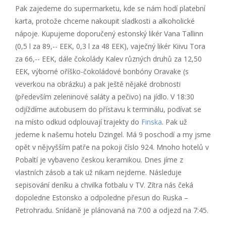
Pak zajedeme do supermarketu, kde se nám hodí platební
karta, protože chceme nakoupit sladkosti a alkoholické
nápoje. Kupujeme doporučený estonský likér Vana Tallinn
(0,5 l za 89,-- EEK, 0,3 l za 48 EEK), vaječný likér Kiivu Tora
za 66,-- EEK, dále čokolády Kalev různých druhů za 12,50
EEK, výborné oříško-čokoládové bonbóny Oravake (s
veverkou na obrázku) a pak ještě nějaké drobnosti
(především zeleninové saláty a pečivo) na jídlo. V 18:30
odjíždíme autobusem do přístavu k terminálu, podívat se
na místo odkud odplouvají trajekty do
Finska
. Pak už
jedeme k našemu hotelu Dzingel. Má 9 poschodí a my jsme
opět v nějvyšším patře na pokoji číslo 924. Mnoho hotelů v
Pobaltí je vybaveno českou keramikou. Dnes jíme z
vlastních zásob a tak už nikam nejdeme. Následuje
sepisování deníku a chvilka fotbalu v TV. Zítra nás čeká
dopoledne Estonsko a odpoledne přesun do Ruska –
Petrohradu. Snídaně je plánovaná na 7:00 a odjezd na 7:45.