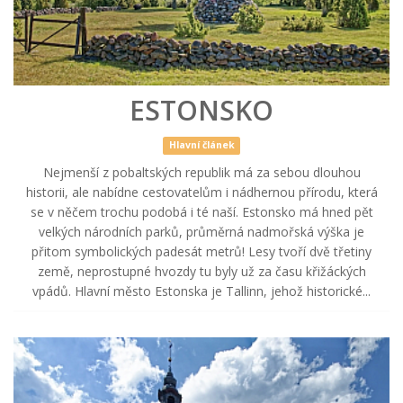
ESTONSKO
Hlavní článek
Nejmenší z pobaltských republik má za sebou dlouhou
historii, ale nabídne cestovatelům i nádhernou přírodu, která
se v něčem trochu podobá i té naší. Estonsko má hned pět
velkých národních parků, průměrná nadmořská výška je
přitom symbolických padesát metrů! Lesy tvoří dvě třetiny
země, neprostupné hvozdy tu byly už za času křižáckých
vpádů. Hlavní město Estonska je Tallinn, jehož historické...