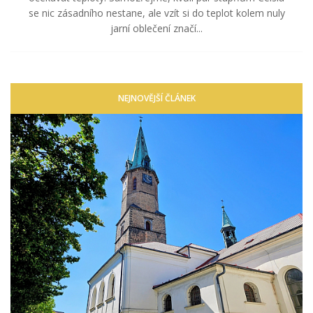
se nic zásadního nestane, ale vzít si do teplot kolem nuly
jarní oblečení značí...
NEJNOVĚJŠÍ ČLÁNEK