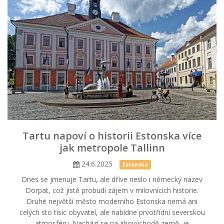
Tartu napoví o historii Estonska více
jak metropole Tallinn
24.6.2025
Estonsko
Dnes se jmenuje Tartu, ale dříve neslo i německý název
Dorpat, což jistě probudí zájem v milovnících historie.
Druhé největší město moderního Estonska nemá ani
celých sto tisíc obyvatel, ale nabídne prvotřídní severskou
atmosféru. Nachází se na jihovýchodě země, je