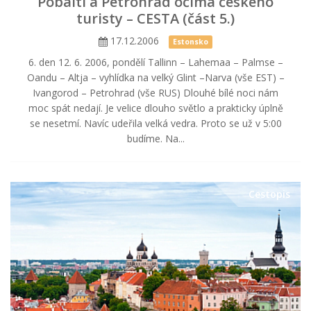
Pobaltí a Petrohrad očima českého
turisty – CESTA (část 5.)
17.12.2006
Estonsko
6. den 12. 6. 2006, pondělí Tallinn – Lahemaa – Palmse –
Oandu – Altja – vyhlídka na velký Glint –Narva (vše EST) –
Ivangorod – Petrohrad (vše RUS) Dlouhé bílé noci nám
moc spát nedají. Je velice dlouho světlo a prakticky úplně
se nesetmí. Navíc udeřila velká vedra. Proto se už v 5:00
budíme. Na...
Cestopis