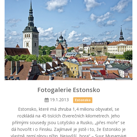
Fotogalerie Estonsko
19.1.2013
Estonsko
Estonsko, které má zhruba 1,4 milionu obyvatel, se
rozkládá na 45 tisících čtverečních kilometrech. Jeho
přímými sousedy jsou Lotyšsko a Rusko, „přes moře“ se
dá hovořit i o Finsku. Zajímavé je jistě i to, že Estonsko je
vlastně zemí plnou nížin. Nejvyšší „hora“ – Suur Munamägi