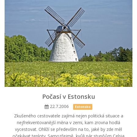
Počasí v Estonsku
22.7.2006
Estonsko
Zkušeného cestovatele zajímá nejen politická situace a
nejfrekventovanější měna v zemi, kam zrovna hodlá
vycestovat. Ohlíží se především na to, jaké by zde měl
očekávat teploty. Samozřejmě, kvůli pár stupňům Celsia