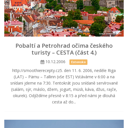
Pobaltí a Petrohrad očima českého
turisty – CESTA (část 4.)
10.12.2006
Estonsko
http://smoothierecepty.cz5. den 11. 6. 2006, neděle Riga
(LAT) – Pärnu – Tallinn (vše EST) Vstáváme v 6:00 a na
snídani jdeme na 7:30. Tentokrát jsou snídaně servírované
(salám, sýr, máslo, džem, jogurt, müsli, káva, džus, rajče,
okurek). Odjíždíme přesně v 8:15 a před námi je dlouhá
cesta až do...