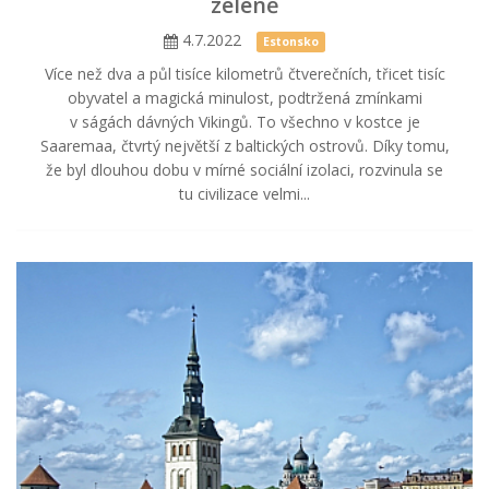
zeleně
4.7.2022
Estonsko
Více než dva a půl tisíce kilometrů čtverečních, třicet tisíc
obyvatel a magická minulost, podtržená zmínkami
v ságách dávných Vikingů. To všechno v kostce je
Saaremaa, čtvrtý největší z baltických ostrovů. Díky tomu,
že byl dlouhou dobu v mírné sociální izolaci, rozvinula se
tu civilizace velmi...