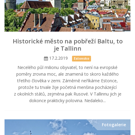
Historické město na pobřeží Baltu, to
je Tallinn
17.2.2019
Estonsko
Necelého půl milionu obyvatel, to není na evropské
poměry zrovna moc, ale znamená to skoro každého
třetího člověka v zemi. Záměrně neříkáme Estonce,
protože tu trvale žije početná menšina pocházející
z okolních států, zejména pak Rusové. V Tallinnu jich je
dokonce prakticky polovina. Nedaleko...
Fotogalerie