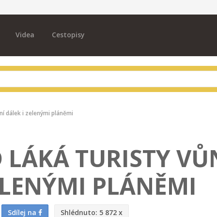
Videa
Cestopisy
ní dálek i zelenými pláněmi
 LÁKÁ TURISTY VŮ
ELENÝMI PLÁNĚMI
Sdílej na
Shlédnuto:
5 872 x