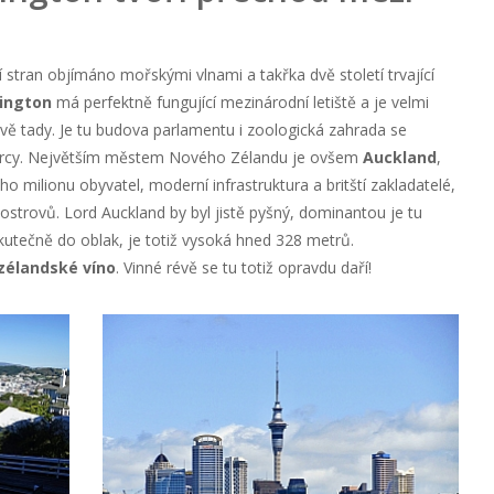
tří stran objímáno mořskými vlnami a takřka dvě století trvající
ington
má perfektně fungující mezinárodní letiště a je velmi
ě tady. Je tu budova parlamentu i zoologická zahrada se
án Percy. Největším městem Nového Zélandu je ovšem
Auckland
,
 milionu obyvatel, moderní infrastruktura a britští zakladatelé,
ostrovů. Lord Auckland by byl jistě pyšný, dominantou je tu
utečně do oblak, je totiž vysoká hned 328 metrů.
zélandské víno
. Vinné révě se tu totiž opravdu daří!