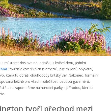
u umí starat doslova na jedničku s hvězdičkou, jedním
land
. 268 tisíc čtverečních kilometrů, pět milionů obyvatel,
evo, která tu odráží dlouhodobý britský vliv. Nakonec, formální
stupovaná běžně pro všední záležitosti osobou guvernérů.
ěstě a nezapomeňme na národní parky s přírodou, kterou
te.
ington tvoří přechod mezi