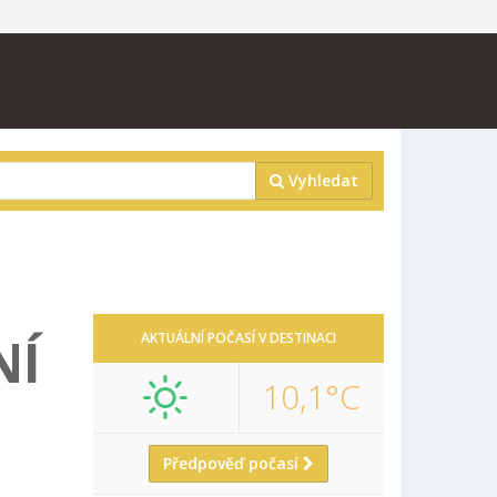
Vyhledat
NÍ
AKTUÁLNÍ POČASÍ V DESTINACI
10,1°C
Předpověď počasí