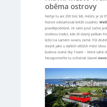
oběma ostrovy
Nežije tu ani 200 tisíc lidí, město je ze 
historii odstartovali britští osadníci.
Well
pravděpodobné, že vaše pouť začne práv
stoletou tradicí, kde žil slavný pelik
ležící na samém severu země. Půl druhého
stejně jako u dalších větších měst obou 
budova zvaná Sky Tower – která sahá sk
Nezapomeňte tu ochutnat slavné
novo