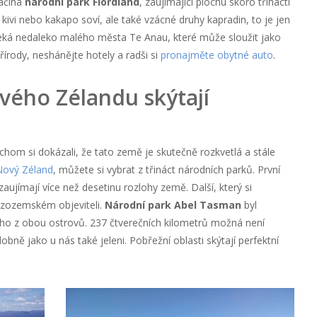
začíná
národní park Fiordland
, zaujímající plochu skoro třinácti
ci kivi nebo kakapo soví, ale také vzácné druhy kapradin, to je jen
 čeká nedaleko malého města Te Anau, které může sloužit jako
řírody, neshánějte hotely a radši si
pronajměte obytné auto
.
vého Zélandu skýtají
chom si dokázali, že tato země je skutečně rozkvetlá a stále
Nový Zéland
, můžete si vybrat z třináct národních parků. První
ujímají více než desetinu rozlohy země. Další, který si
zozemském objeviteli.
Národní park Abel Tasman
byl
ího z obou ostrovů. 237 čtverečních kilometrů možná není
obně jako u nás také jeleni. Pobřežní oblasti skýtají perfektní