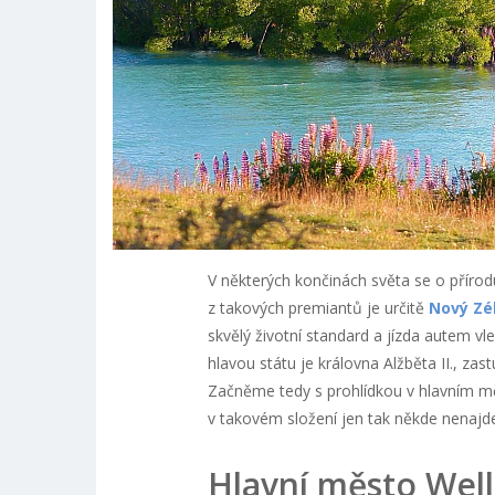
V některých končinách světa se o přírod
z takových premiantů je určitě
Nový Zé
skvělý životní standard a jízda autem vl
hlavou státu je královna Alžběta II., za
Začněme tedy s prohlídkou v hlavním m
v takovém složení jen tak někde nenajde
Hlavní město Well