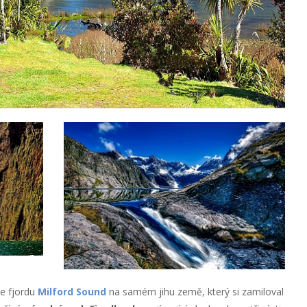
ve fjordu
Milford Sound
na samém jihu země, který si zamiloval