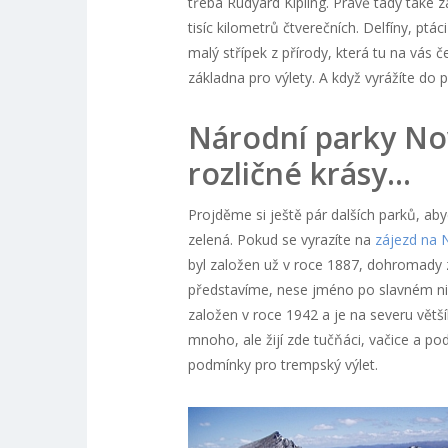
třeba Rudyard Kipling. Právě tady také 
tisíc kilometrů čtverečních. Delfíny, ptá
malý střípek z přírody, která tu na vás
základna pro výlety. A když vyrážíte do p
Národní parky No
rozličné krásy…
Projděme si ještě pár dalších parků, aby
zelená. Pokud se vyrazíte na
zájezd na 
byl založen už v roce 1887, dohromady za
představíme, nese jméno po slavném ni
založen v roce 1942 a je na severu větš
mnoho, ale žijí zde tučňáci, vačice a pod
podmínky pro trempský výlet.