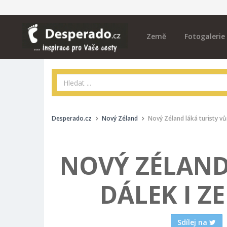
Země
Fotogalerie
Desperado.cz
Nový Zéland
Nový Zéland láká turisty vů
NOVÝ ZÉLAND
DÁLEK I Z
Sdílej na