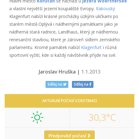
Hlavní město
Korutan
se nachází u
jezera Woerthersee
a vlastní největší jezerní koupaliště Evropy.
Rakouský
Klagenfurt nabízí krásné procházky úzkými uličkami po
starém městě.Oplývá i nádhernými památkami jako je
nádherná stará radnice, Landhaus, který je nádhernou
renesanční stavbou, které je zároveň sídlem zemského
parlamentu. Kromě památek nabízí
Klagenfurt
i různá
sportovní vyžití, kde si každý návštěvník přijde na své.
Jaroslav Hruška |
1.1.2013
Sdílej na
Sdílej na
AKTUÁLNÍ POČASÍ V DESTINACI
30,3°C
Předpověď počasí