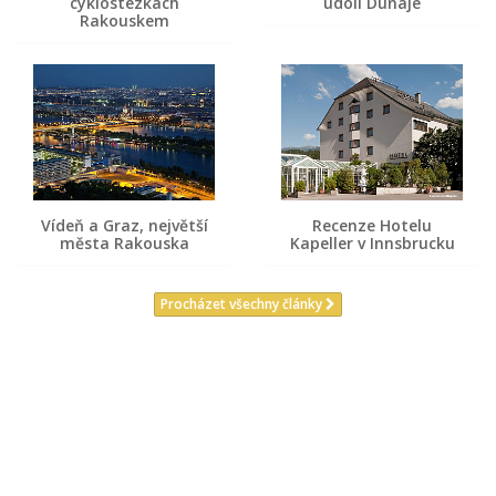
cyklostezkách
údolí Dunaje
Rakouskem
Vídeň a Graz, největší
Recenze Hotelu
města Rakouska
Kapeller v Innsbrucku
Procházet všechny články