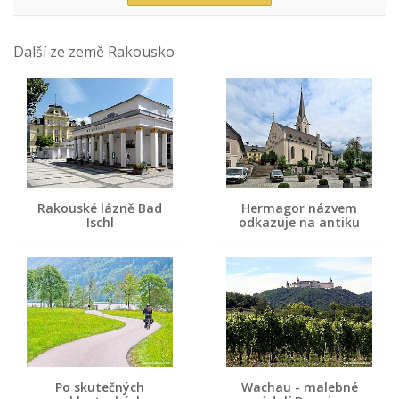
Další ze země Rakousko
Rakouské lázně Bad
Hermagor názvem
Ischl
odkazuje na antiku
Po skutečných
Wachau - malebné