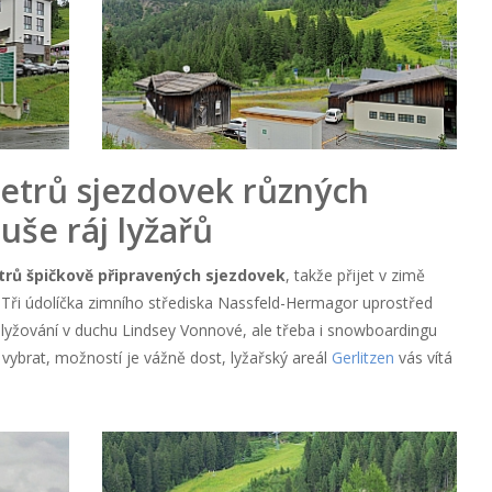
metrů sjezdovek různých
uše ráj lyžařů
trů špičkově připravených sjezdovek
, takže přijet v zimě
 Tři údolíčka zimního střediska Nassfeld-Hermagor uprostřed
 lyžování v duchu Lindsey Vonnové, ale třeba i snowboardingu
 vybrat, možností je vážně dost, lyžařský areál
Gerlitzen
vás vítá