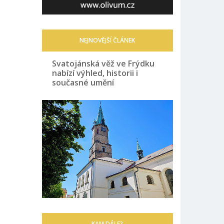
NEJNOVĚJŠÍ ČLÁNEK
Svatojánská věž ve Frýdku
nabízí výhled, historii i
současné umění
KAM DÁLE?