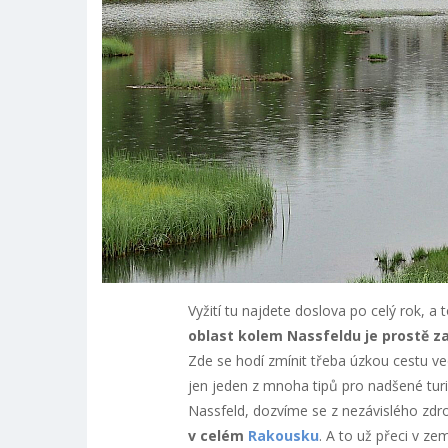
Vyžití tu najdete doslova po celý rok, a
oblast kolem Nassfeldu je prostě za
Zde se hodí zmínit třeba úzkou cestu ve
jen jeden z mnoha tipů pro nadšené turist
Nassfeld, dozvíme se z nezávislého zdro
v celém
Rakousku
. A to už přeci v ze