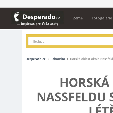
Země
Fotogalerie
Desperado.cz
Rakousko
Horská oblast okolo Nassfeldu 
HORSKÁ
NASSFELDU S
LÉT