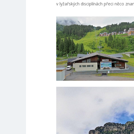
v lyžařských disciplínách přeci něco zn