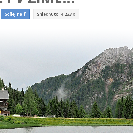
Sdílej na
Shlédnuto:
4 233 x