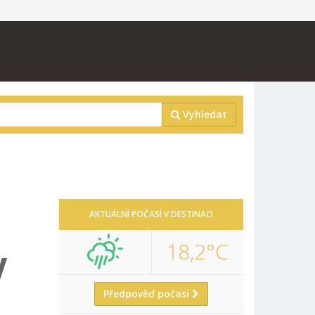
Vyhledat
AKTUÁLNÍ POČASÍ V DESTINACI
18,2°C
V
Předpověď počasí