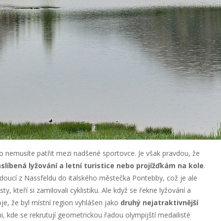
 to nemusíte patřit mezi nadšené sportovce. Je však pravdou, že
slíbená lyžování a letní turistice nebo projížďkám na kole
.
doucí z Nassfeldu do italského městečka Pontebby, což je ale
y, kteří si zamilovali cyklistiku. Ale když se řekne lyžování a
je, že byl místní region vyhlášen jako
druhý nejatraktivnější
mi, kde se rekrutují geometrickou řadou olympijští medailisté