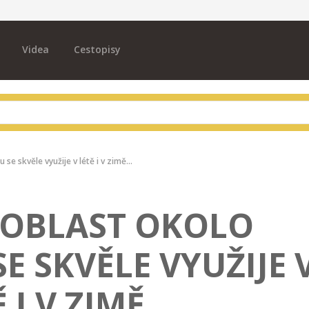
Videa
Cestopisy
se skvěle využije v létě i v zimě…
 OBLAST OKOLO
E SKVĚLE VYUŽIJE 
Ě I V ZIMĚ…