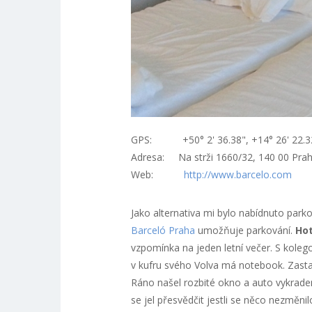
GPS: +50° 2' 36.38", +14° 26' 22.3
Adresa: Na strži 1660/32, 140 00 Pra
Web:
http://www.barcelo.com
Jako alternativa mi bylo nabídnuto park
Barceló Praha
umožňuje parkování.
Hot
vzpomínka na jeden letní večer. S kole
v kufru svého Volva má notebook. Zasta
Ráno našel rozbité okno a auto vykrade
se jel přesvědčit jestli se něco nezměni