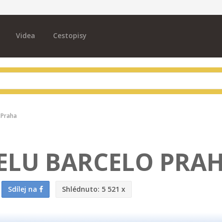
Videa
Cestopisy
 Praha
ELU BARCELO PRA
Sdílej na
Shlédnuto:
5 521 x