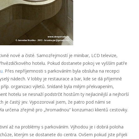
ivně nové a čisté. Samozřejmostí je minibar, LCD televize,
tyřhvězdičkového hotelu. Pokud dostanete pokoj ve vyšším patře
hu
. Přes nepříjemnosti s parkováním byla obsluha na recepci
yselý nádech. V lobby je restaurace a bar, kde se dá příjemně
 příp. organizaci výletů. Snídaně byla milým překvapením,
t hotelu se nesnaží podstrčit hostům ty nejlacinější a nejhorší
ch je častý jev. Vypozoroval jsem, že patro pod námi se
byla určena zřejmě pro „hromadnou“ konzumaci klientů cestovky.
tivní až na problémy s parkováním. Výhodou je i dobrá poloha
hůze, kterým se dostanete do centra. Ovšem pokud jste přijeli