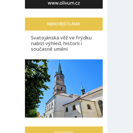
NEJNOVĚJŠÍ ČLÁNEK
Svatojánská věž ve Frýdku
nabízí výhled, historii i
současné umění
KAM DÁLE?