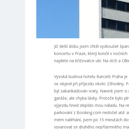
Již delší dobu jsem chtěl vyzkoušet špa
koncertu v Praze, který končil v nočních
najdete na křižovatce ulic Na strži a Olb
Vysoká budova hotelu Barceló Praha je ne
se objevil při příjezdu okolo 23hodiny.
byl zabarikádován vraty. Naivně jsem si
garáže, ale chyba lávky. Protože bylo p
výjezdu hned zlepšilo mou náladu. Na r
parkování z Booking.com nedošel atd. a
mém naléhání, jsem po 15 minutách dost
vyvarovat se druhého nepříjemného manév