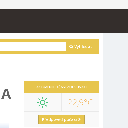
Vyhledat
HA
AKTUÁLNÍ POČASÍ V DESTINACI
22,9°C
Předpověď počasí