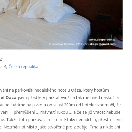
2"
ha 4,
Česká republika
ování na parkovišti nedalekého hotelu Oáza, který hostům
el Oáza
jsem před lety párkrát využil a tak mě hned naskočila
gou odcházíme na pivko a on si asi 200m od hotelu vzpomněl, že
vení … přemýšlení … mávnutí rukou … a že se již vracet nebude.
né. Takže toto parkovací místo mě taky nenadchlo, přesto jsem
lo. Nezměnilo! Místo jako stvořené pro zloděje. Tma a nikde ani