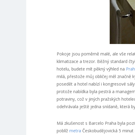
Pokoje jsou poměrně malé, ale vše relat
klimatizace a trezor. Běžný standard č
hotelu, budete mít pěkný výhled na
Pra
milá, přestože můj obličej měl značně k
posedět a hotel nabízí i kongresové sály
protože nabídka byla pestrá a managemen
potraviny, což v jiných pražských hotele
odehrávala ještě jedna snídaně, která 
Má zkušenost s Barcelo Praha byla pozi
poblíž
metra
Českobudějovická 5 minut c