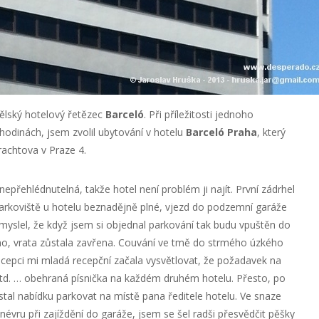
nělský hotelový řetězec
Barceló
. Při příležitosti jednoho
 hodinách, jsem zvolil ubytování v hotelu
Barceló Praha
, který
rachtova v Praze 4.
přehlédnutelná, takže hotel není problém ji najít. První zádrhel
 Parkoviště u hotelu beznadějně plné, vjezd do podzemní garáže
 myslel, že když jsem si objednal parkování tak budu vpuštěn do
lno, vrata zůstala zavřena. Couvání ve tmě do strmého úzkého
ecepci mi mladá recepční začala vysvětlovat, že požadavek na
td. … obehraná písnička na každém druhém hotelu. Přesto, po
al nabídku parkovat na místě pana ředitele hotelu. Ve snaze
ru při zajíždění do garáže, jsem se šel radši přesvědčit pěšky