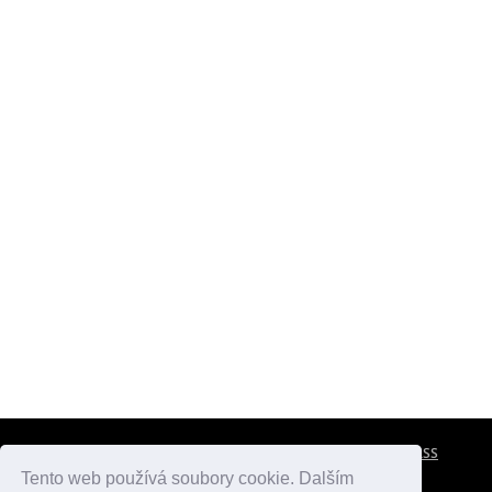
CESTOVNÍ POJIŠTĚNÍ
KONTAKTY
REKLAMA
RSS
Tento web používá soubory cookie. Dalším