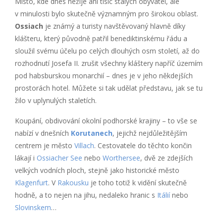
Místo, kde dnes nežije ani tisíc stálých obyvatel, ale
v minulosti bylo skutečně významným pro širokou oblast.
Ossiach
je známý a turisty navštěvovaný hlavně díky
klášteru, který původně patřil benediktinskému řádu a
sloužil svému účelu po celých dlouhých osm století, až do
rozhodnutí Josefa II. zrušit všechny kláštery napříč územím
pod habsburskou monarchií – dnes je v jeho někdejších
prostorách hotel. Můžete si tak udělat představu, jak se tu
žilo v uplynulých staletích.
Koupání, obdivování okolní podhorské krajiny – to vše se
nabízí v dnešních
Korutanech
, jejichž nejdůležitějším
centrem je město
Villach
. Cestovatele do těchto končin
lákají i
Ossiacher See
nebo
Worthersee
, dvě ze zdejších
velkých vodních ploch, stejně jako historické město
Klagenfurt
. V
Rakousku
je toho totiž k vidění skutečně
hodně, a to nejen na jihu, nedaleko hranic s
Itálií
nebo
Slovinskem
…