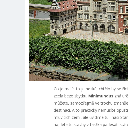
Co je malé, to je hezké, chtělo by se říc
zcela beze zbytku.
Minimundus
zná urč
můžete, samozřejmě ve trochu zmenšené
destinací. A to prakticky nemusíte opust
mluvících zemí, ale uvidíme tu i naši St
najdete tu stavby z takřka padesáti st