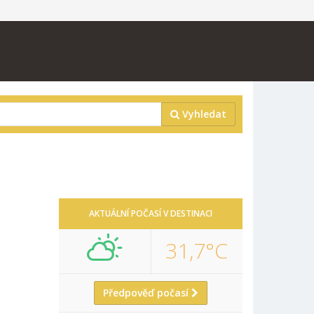
Vyhledat
AKTUÁLNÍ POČASÍ V DESTINACI
31,7°C
Předpověď počasí