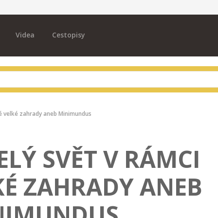
Videa
Cestopisy
edné velké zahrady aneb Minimundus
CELÝ SVĚT V RÁMCI
KÉ ZAHRADY ANEB
NIMUNDUS