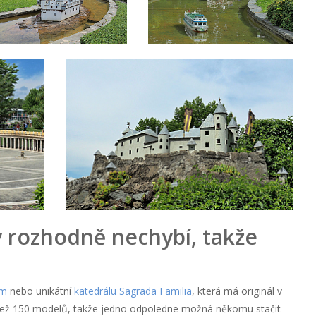
 rozhodně nechybí, takže
um
nebo unikátní
katedrálu Sagrada Familia
, která má originál v
 než 150 modelů, takže jedno odpoledne možná někomu stačit