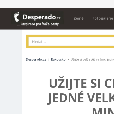
Země
Fotogalerie
Desperado.cz
Rakousko
Užijte si celý svět v rámci j
UŽIJTE SI 
JEDNÉ VEL
MI