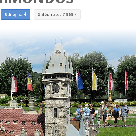
Sdílej na
Shlédnuto:
7 363 x