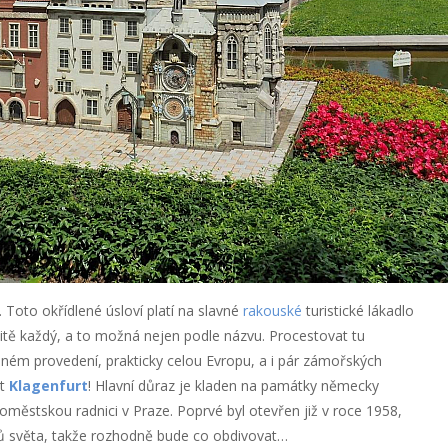
i. Toto okřídlené úsloví platí na slavné
rakouské
turistické lákadlo
itě každý, a to možná nejen podle názvu. Procestovat tu
m provedení, prakticky celou Evropu, a i pár zámořských
it
Klagenfurt
! Hlavní důraz je kladen na památky německy
aroměstskou radnici v Praze. Poprvé byl otevřen již v roce 1958,
átů světa, takže rozhodně bude co obdivovat…