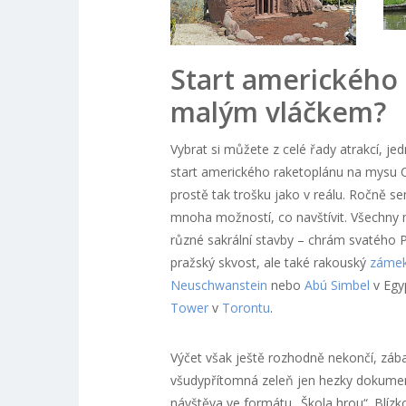
Start amerického 
malým vláčkem?
Vybrat si můžete z celé řady atrakcí, je
start amerického raketoplánu na mysu Ca
prostě tak trošku jako v reálu. Ročně sem
mnoha možností, co navštívit. Všechny 
různé sakrální stavby – chrám svatého 
pražský skvost, ale také rakouský
zámek
Neuschwanstein
nebo
Abú Simbel
v Egyp
Tower
v
Torontu
.
Výčet však ještě rozhodně nekončí, záb
všudypřítomná zeleň jen hezky dokumentu
návštěva ve formátu „Škola hrou“. Blízk