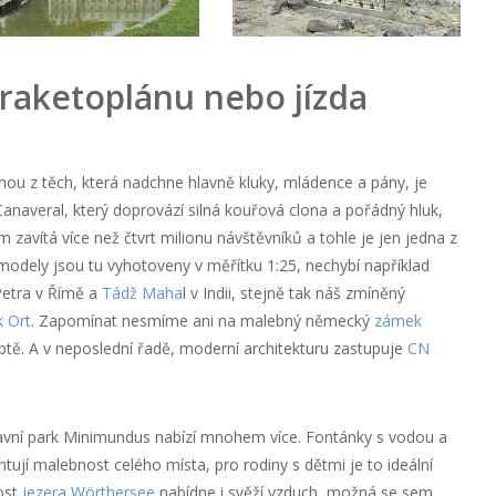
raketoplánu nebo jízda
dnou z těch, která nadchne hlavně kluky, mládence a pány, je
naveral, který doprovází silná kouřová clona a pořádný hluk,
 zavítá více než čtvrt milionu návštěvníků a tohle je jen jedna z
modely jsou tu vyhotoveny v měřítku 1:25, nechybí například
Petra v Římě a
Tádž Maha
l v Indii, stejně tak náš zmíněný
 Ort
. Zapomínat nesmíme ani na malebný německý
zámek
tě. A v neposlední řadě, moderní architekturu zastupuje
CN
avní park Minimundus nabízí mnohem více. Fontánky s vodou a
jí malebnost celého místa, pro rodiny s dětmi je to ideální
ost
jezera Wörthersee
nabídne i svěží vzduch, možná se sem