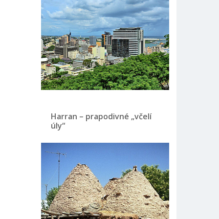
Harran – prapodivné „včelí
úly“