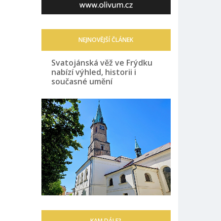
NEJNOVĚJŠÍ ČLÁNEK
Svatojánská věž ve Frýdku
nabízí výhled, historii i
současné umění
KAM DÁLE?