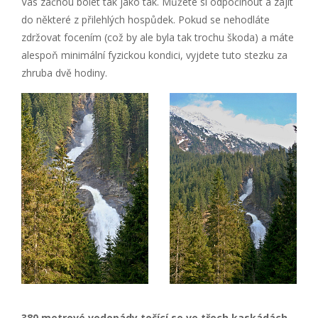
Vás začnou bolet tak jako tak. Můžete si odpočinout a zajít
do některé z přilehlých hospůdek. Pokud se nehodláte
zdržovat focením (což by ale byla tak trochu škoda) a máte
alespoň minimální fyzickou kondici, vyjdete tuto stezku za
zhruba dvě hodiny.
380 metrové vodopády točící se ve třech kaskádách