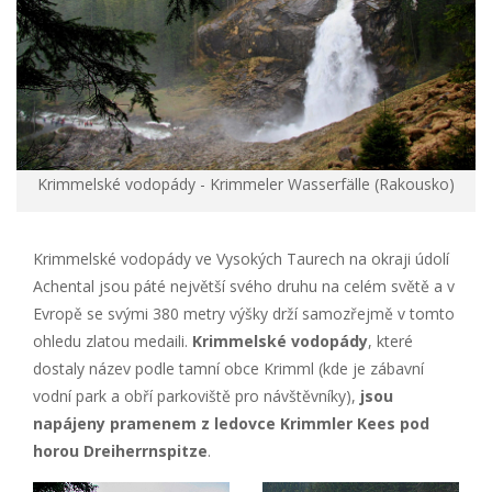
Krimmelské vodopády - Krimmeler Wasserfälle (Rakousko)
Krimmelské vodopády ve Vysokých Taurech na okraji údolí
Achental jsou páté největší svého druhu na celém světě a v
Evropě se svými 380 metry výšky drží samozřejmě v tomto
ohledu zlatou medaili.
Krimmelské vodopády
, které
dostaly název podle tamní obce Krimml (kde je zábavní
vodní park a obří parkoviště pro návštěvníky),
jsou
napájeny pramenem z ledovce Krimmler Kees pod
horou Dreiherrnspitze
.