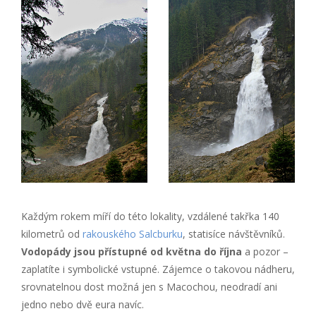
Každým rokem míří do této lokality, vzdálené takřka 140
kilometrů od
rakouského
Salcburku
, statisíce návštěvníků.
Vodopády jsou přístupné od května do října
a pozor –
zaplatíte i symbolické vstupné. Zájemce o takovou nádheru,
srovnatelnou dost možná jen s Macochou, neodradí ani
jedno nebo dvě eura navíc.