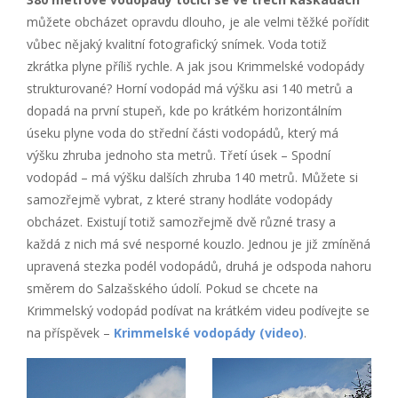
můžete obcházet opravdu dlouho, je ale velmi těžké pořídit
vůbec nějaký kvalitní fotografický snímek. Voda totiž
zkrátka plyne příliš rychle. A jak jsou Krimmelské vodopády
strukturované? Horní vodopád má výšku asi 140 metrů a
dopadá na první stupeň, kde po krátkém horizontálním
úseku plyne voda do střední části vodopádů, který má
výšku zhruba jednoho sta metrů. Třetí úsek – Spodní
vodopád – má výšku dalších zhruba 140 metrů. Můžete si
samozřejmě vybrat, z které strany hodláte vodopády
obcházet. Existují totiž samozřejmě dvě různé trasy a
každá z nich má své nesporné kouzlo. Jednou je již zmíněná
upravená stezka podél vodopádů, druhá je odspoda nahoru
směrem do Salzašského údolí. Pokud se chcete na
Krimmelský vodopád podívat na krátkém videu podívejte se
na příspěvek –
Krimmelské vodopády (video)
.