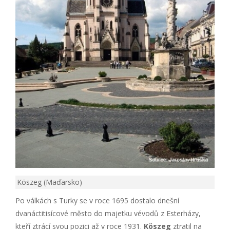
Köszeg (Maďarsko)
Po válkách s Turky se v roce 1695 dostalo dnešní
dvanáctitisícové město do majetku vévodů z Esterházy,
kteří ztrácí svou pozici až v roce 1931.
Köszeg
ztratil na