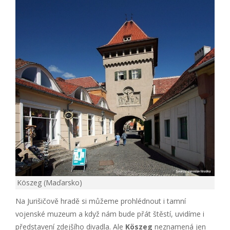
Köszeg (Maďarsko)
Na Jurišičově hradě si můžeme prohlédnout i tamní
vojenské muzeum a když nám bude přát štěstí, uvidíme i
představení zdejšího divadla. Ale
Köszeg
neznamená jen