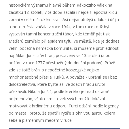
historickém významu hlavně během Rákocziho válek na
začátku 18. století, v té době začala i nejdelší epocha klidu
zbraní v celém širokém kraji. Asi nejsmutnější událostí dějin
tohoto města začala v roce 1944, v tom roce totiž byl
vystavěn tamní koncentrační tábor, kde téměř pět tisíc
Maďarů zemřelo při epidemii tyfu. Ve městě, kde je dodnes
velmi početná německá komunita, si můžeme prohlédnout
například Jurisicsův hrad, postavený ve 13. století (a po
požáru v roce 1777 přestavěný do dnešní podoby). Právě
zde se totiž bránilo nepočetné köszegské vojsko
mnohonásobné přesile Turků. A považte - ubránili se i bez
dělostřelectva, které byste asi ve zdech hradu určitě
očekávali. Nikola Jurišič, podle kterého je hrad ostatně
pojmenován, však osm stovek svých mužů dokázal
motivovat k hrdinnému odporu. Turci odtáhli podle legendy
od města i proto, že spatřili rytíře s ohnivou aurou kolem
sebe a plamenným mečem v ruce.