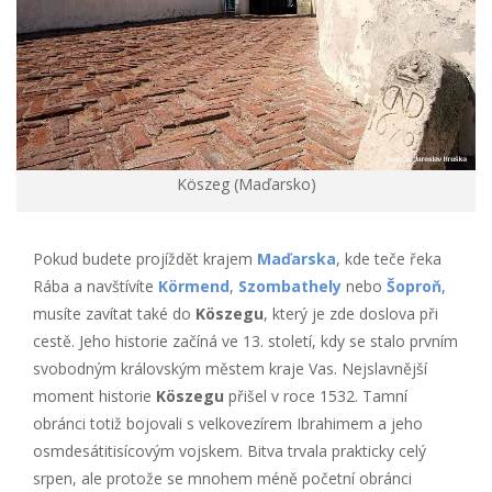
Köszeg (Maďarsko)
Pokud budete projíždět krajem
Maďarska
, kde teče řeka
Rába a navštívíte
Körmend
,
Szombathely
nebo
Šoproň
,
musíte zavítat také do
Köszegu
, který je zde doslova při
cestě. Jeho historie začíná ve 13. století, kdy se stalo prvním
svobodným královským městem kraje Vas. Nejslavnější
moment historie
Köszegu
přišel v roce 1532. Tamní
obránci totiž bojovali s velkovezírem Ibrahimem a jeho
osmdesátitisícovým vojskem. Bitva trvala prakticky celý
srpen, ale protože se mnohem méně početní obránci