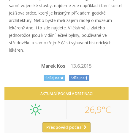
samé vojenské stavby, najdeme zde například i farní kostel
Ježíšova srdce, který je krásným příkladem gotické
architektury. Nebo byste měli zájem raději o muzeum
lékáren? Ano, i to zde najdete. V lékárně U zlatého
jednorožce jsou k vidění léčivé byliny, používané ve
středověku a samozřejmě části vybavení historických
lékáren.
Marek Kos |
13.6.2015
Sdílej na
Sdílej na
AKTUÁLNÍ POČASÍ V DESTINACI
26,9°C
Předpověď počasí