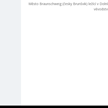
Město Braunschweig (česky Brunšvik) ležící v Dol
vévodství