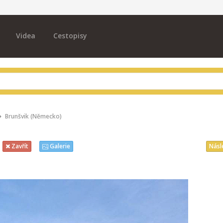
Videa
Cestopisy
Brunšvik (Německo)
Násl
Zavřít
Galerie