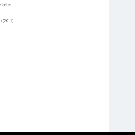
ického
a (2011)