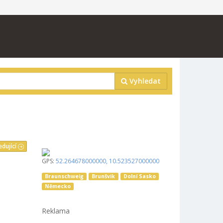
Vyhledat
edující
GPS:
52.264678000000
,
10.523527000000
Braunschweig
Brunšvik
Dolní Sasko
Německo
Reklama