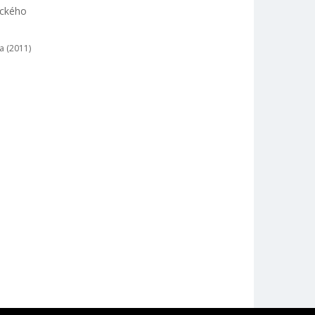
ického
a (2011)