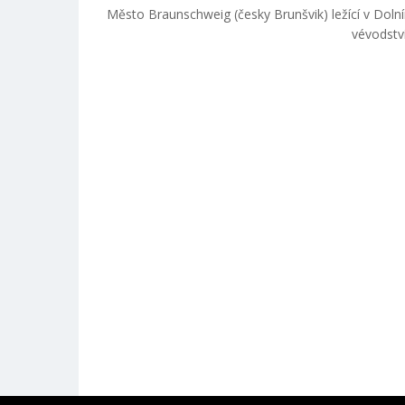
Město Braunschweig (česky Brunšvik) ležící v Dol
vévodství