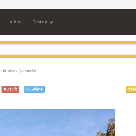
Videa
Cestopisy
Brunšvik (Německo)
Násl
Zavřít
Galerie