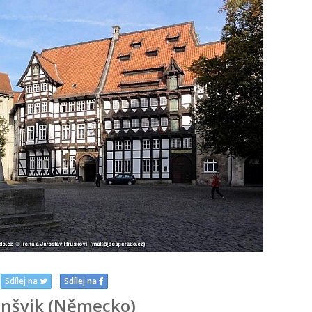
Sdílej na
Sdílej na
nšvik (Německo)