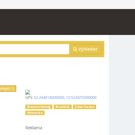
Vyhledat
edující
GPS:
52.264518000000
,
10.523675000000
Braunschweig
Brunšvik
Dolní Sasko
Německo
Reklama