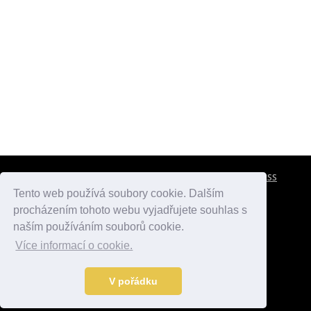
CESTOVNÍ POJIŠTĚNÍ
KONTAKTY
REKLAMA
RSS
Tento web používá soubory cookie. Dalším
procházením tohoto webu vyjadřujete souhlas s
atlasmest.cz
atlaspamatek.info
atlaszemi.info
naším používáním souborů cookie.
Více informací o cookie.
© 2005 - 2026 Desperado.cz. Všechna práva vyhrazena.
Data o počasí jsou přebírána z
OpenWeather
.
V pořádku
Kontakt:
mail@desperado.cz