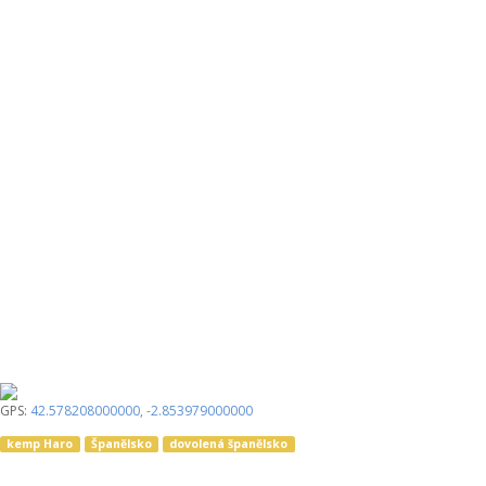
GPS:
42.578208000000
,
-2.853979000000
kemp Haro
Španělsko
dovolená španělsko