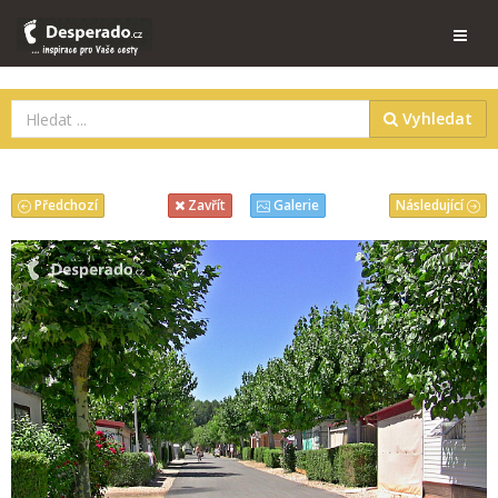
Vyhledat
Předchozí
Následující
Zavřít
Galerie