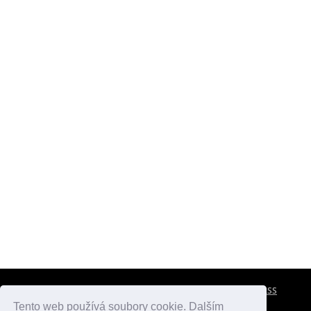
CESTOVNÍ POJIŠTĚNÍ
KONTAKTY
REKLAMA
RSS
Tento web používá soubory cookie. Dalším