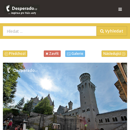
Vyhledat
Předchozí
Následující
Zavřít
Galerie