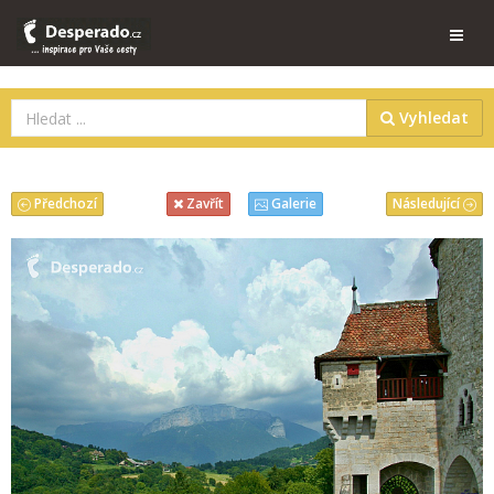
Vyhledat
Předchozí
Následující
Zavřít
Galerie