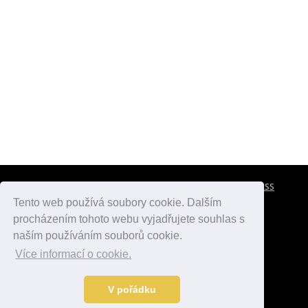
CESTOVNÍ POJIŠTĚNÍ
KONTAKTY
REKLAMA
RSS
Tento web používá soubory cookie. Dalším
procházením tohoto webu vyjadřujete souhlas s
atlasmest.cz
atlaspamatek.info
atlaszemi.info
naším používáním souborů cookie.
Více informací o cookie.
© 2005 - 2026 Desperado.cz. Všechna práva vyhrazena.
Data o počasí jsou přebírána z
OpenWeather
.
V pořádku
Kontakt:
mail@desperado.cz