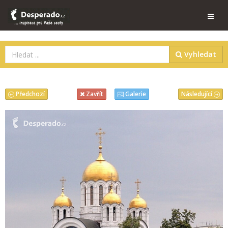
Vyhledat
Předchozí
Následující
Zavřít
Galerie