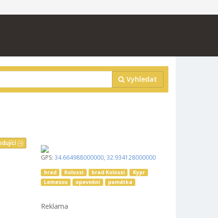
Vyhledat
edující
GPS:
34.664988000000
,
32.934128000000
hrad
Kolossi
hrad Kolossi
Kypr
Lemesos
opevnění
památka
Reklama