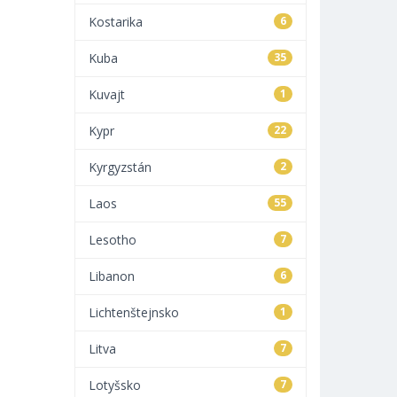
Kostarika
6
Kuba
35
Kuvajt
1
Kypr
22
Kyrgyzstán
2
Laos
55
Lesotho
7
Libanon
6
Lichtenštejnsko
1
Litva
7
Lotyšsko
7