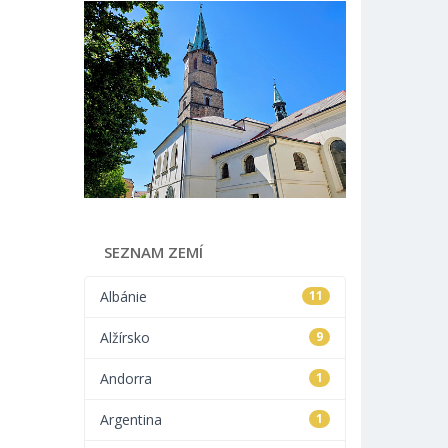
SEZNAM ZEMÍ
Albánie
11
Alžírsko
9
Andorra
1
Argentina
1