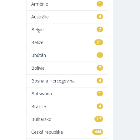
Arménie
1
Austrálie
4
Belgie
7
Belize
21
Bhútán
1
Bolívie
7
Bosna a Hercegovina
4
Botswana
1
Brazílie
4
Bulharsko
17
Česká republika
444