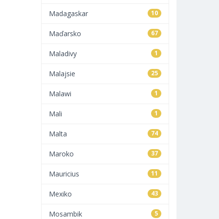
Madagaskar
10
Maďarsko
67
Maladivy
1
Malajsie
25
Malawi
1
Mali
1
Malta
74
Maroko
37
Mauricius
11
Mexiko
43
Mosambik
5