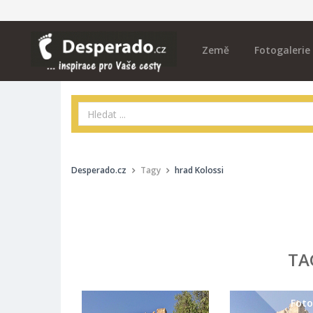
Země
Fotogalerie
Desperado.cz
Tagy
hrad Kolossi
T
Foto