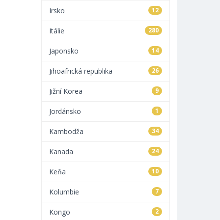
Irsko
12
Itálie
280
Japonsko
14
Jihoafrická republika
26
Jižní Korea
9
Jordánsko
1
Kambodža
34
Kanada
24
Keňa
10
Kolumbie
7
Kongo
2