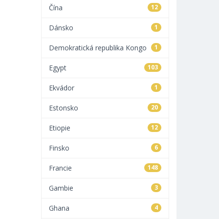
Čína
12
Dánsko
1
Demokratická republika Kongo
1
Egypt
103
Ekvádor
1
Estonsko
20
Etiopie
12
Finsko
6
Francie
148
Gambie
3
Ghana
4