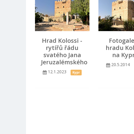
Hrad Kolossi -
Fotogale
rytířů řádu
hradu Kol
svatého Jana
na Kyp
Jeruzalémského
20.5.2014
12.1.2023
Kypr