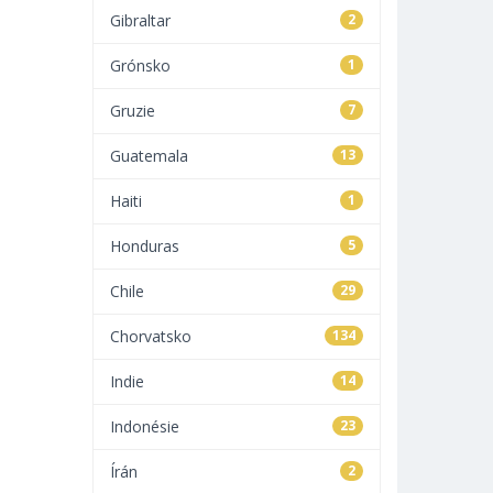
Gibraltar
2
Grónsko
1
Gruzie
7
Guatemala
13
Haiti
1
Honduras
5
Chile
29
Chorvatsko
134
Indie
14
Indonésie
23
Írán
2