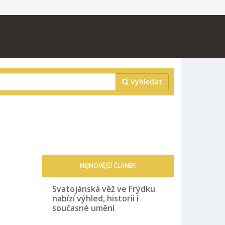
Vyhledat
NEJNOVĚJŠÍ ČLÁNEK
Svatojánská věž ve Frýdku
nabízí výhled, historii i
současné umění