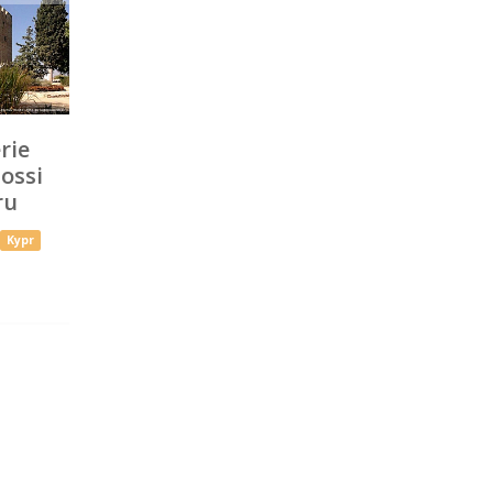
rie
ossi
ru
Kypr