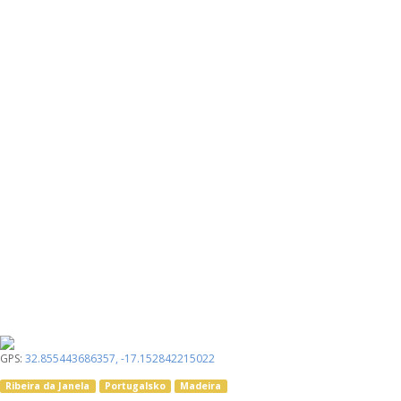
GPS:
32.855443686357
,
-17.152842215022
Ribeira da Janela
Portugalsko
Madeira