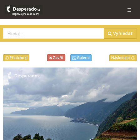
Vyhledat
Předchozí
Následující
Zavřít
Galerie