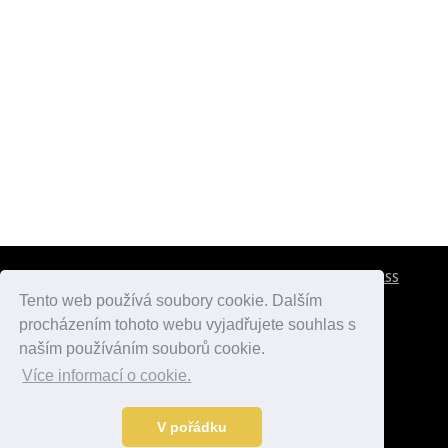
CESTOVNÍ POJIŠTĚNÍ
KONTAKTY
REKLAMA
RSS
Tento web používá soubory cookie. Dalším
procházením tohoto webu vyjadřujete souhlas s
atlasmest.cz
atlaspamatek.info
atlaszemi.info
naším používáním souborů cookie.
Více informací o cookie.
© 2005 - 2026 Desperado.cz. Všechna práva vyhrazena.
Data o počasí jsou přebírána z
OpenWeather
.
V pořádku
Kontakt:
mail@desperado.cz