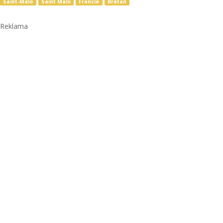
Saint-Malo
Saint Malo
Francie
Bretaň
Reklama