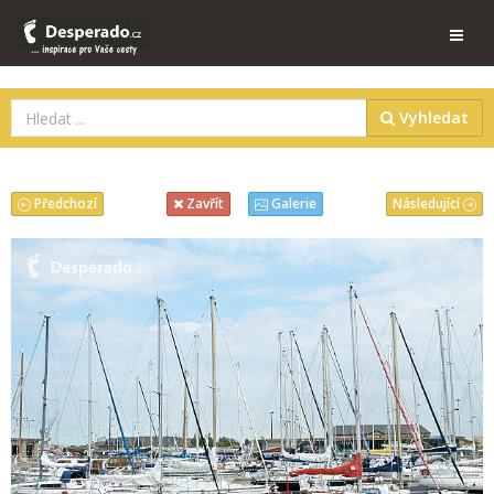
Vyhledat
Předchozí
Následující
Zavřít
Galerie