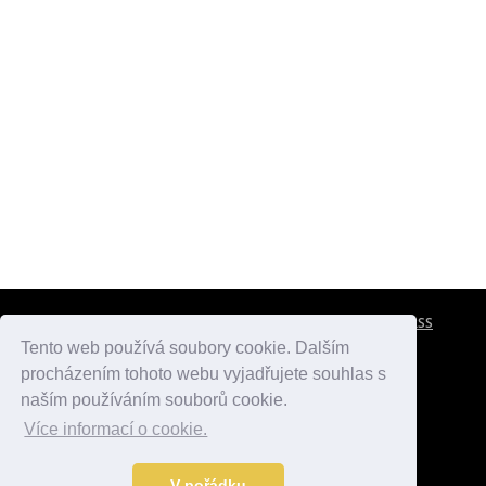
CESTOVNÍ POJIŠTĚNÍ
KONTAKTY
REKLAMA
RSS
Tento web používá soubory cookie. Dalším
procházením tohoto webu vyjadřujete souhlas s
atlasmest.cz
atlaspamatek.info
atlaszemi.info
naším používáním souborů cookie.
Více informací o cookie.
© 2005 - 2026 Desperado.cz. Všechna práva vyhrazena.
Data o počasí jsou přebírána z
OpenWeather
.
V pořádku