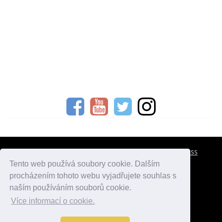
CESTOVNÍ POJIŠTĚNÍ
KONTAKTY
REKLAMA
RSS
Tento web používá soubory cookie. Dalším
procházením tohoto webu vyjadřujete souhlas s
atlasmest.cz
atlaspamatek.info
atlaszemi.info
naším používáním souborů cookie.
Více informací o cookie.
© 2005 - 2026 Desperado.cz. Všechna práva vyhrazena.
Data o počasí jsou přebírána z
OpenWeather
.