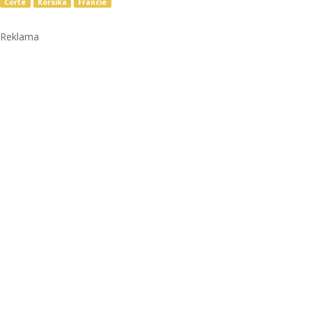
Corte
Korsika
Francie
Reklama