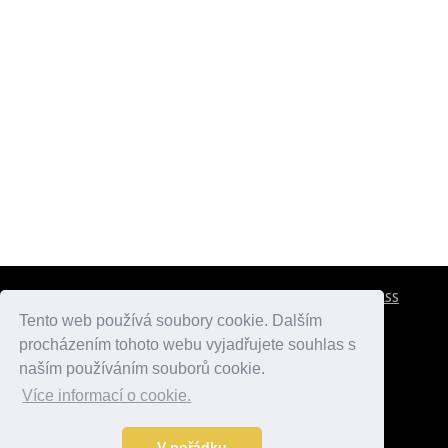
CESTOVNÍ POJIŠTĚNÍ
KONTAKTY
REKLAMA
RSS
Tento web používá soubory cookie. Dalším
procházením tohoto webu vyjadřujete souhlas s
atlasmest.cz
atlaspamatek.info
atlaszemi.info
naším používáním souborů cookie.
Více informací o cookie.
© 2005 - 2026 Desperado.cz. Všechna práva vyhrazena.
Data o počasí jsou přebírána z
OpenWeather
.
V pořádku