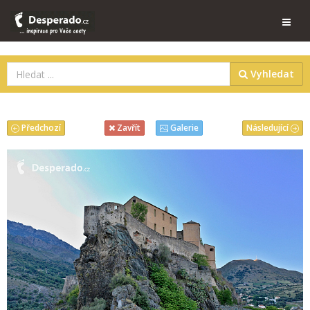
Vyhledat
Předchozí
Následující
Zavřít
Galerie