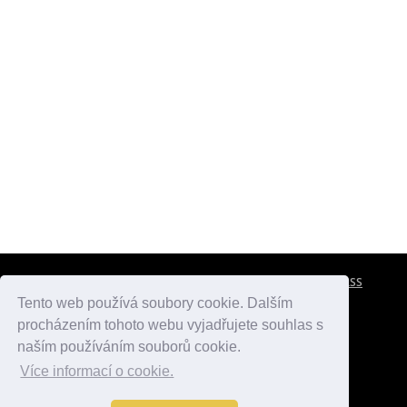
CESTOVNÍ POJIŠTĚNÍ
KONTAKTY
REKLAMA
RSS
Tento web používá soubory cookie. Dalším
procházením tohoto webu vyjadřujete souhlas s
atlasmest.cz
atlaspamatek.info
atlaszemi.info
naším používáním souborů cookie.
Více informací o cookie.
© 2005 - 2026 Desperado.cz. Všechna práva vyhrazena.
Data o počasí jsou přebírána z
OpenWeather
.