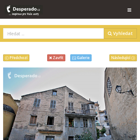
Vyhledat
Předchozí
Následující
Zavřít
Galerie