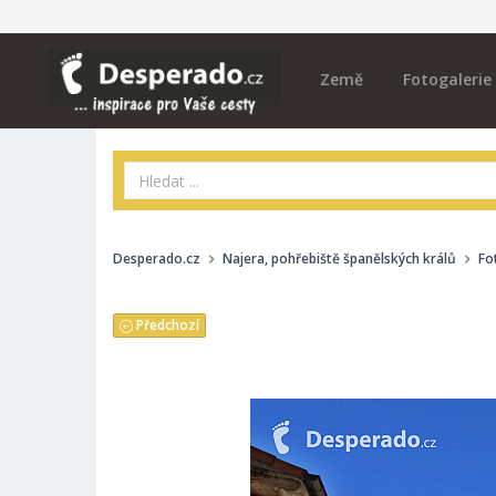
Země
Fotogalerie
Desperado.cz
Najera, pohřebiště španělských králů
Fo
Předchozí