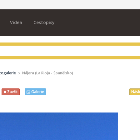
Videa
Cestopisy
togalerie
Nájera (La Rioja - Španělsko)
Násl
Zavřít
Galerie