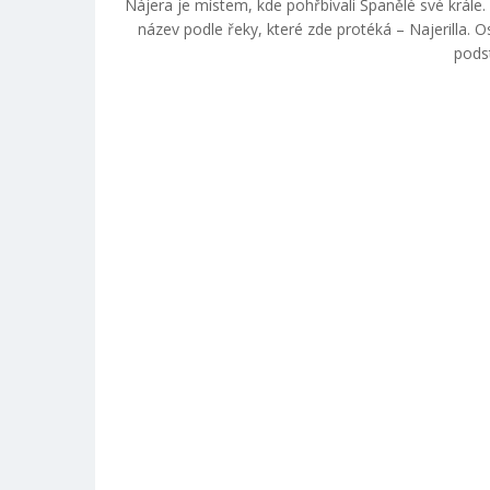
Nájera je místem, kde pohřbívali Španělé své král
název podle řeky, které zde protéká – Najerilla. 
podst