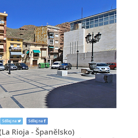
Sdílej na
Sdílej na
(La Rioja - Španělsko)