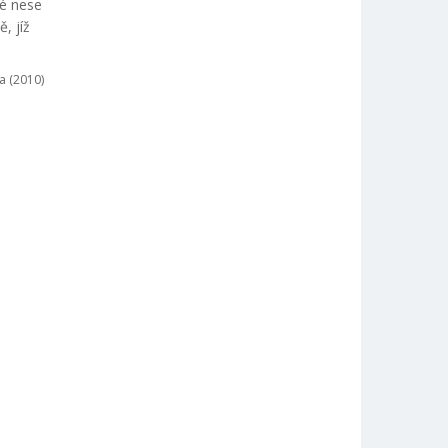
né nese
, jíž
a (2010)