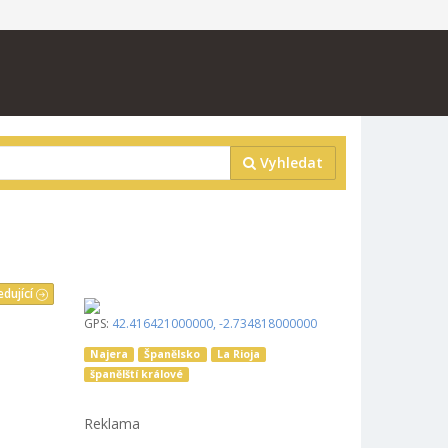
Vyhledat
edující
GPS:
42.416421000000
,
-2.734818000000
Najera
Španělsko
La Rioja
španělští králové
Reklama