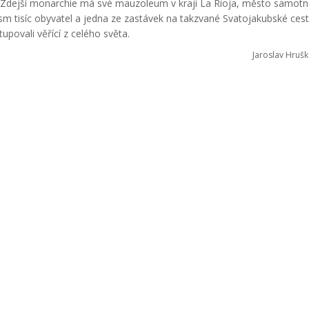
e. Zdejší monarchie má své mauzoleum v kraji La Rioja, město samot
Osm tisíc obyvatel a jedna ze zastávek na takzvané Svatojakubské cestě
upovali věřící z celého světa.
Jaroslav Hrušk