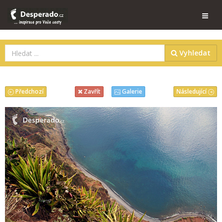
Vyhledat
Předchozí
Následující
Zavřít
Galerie