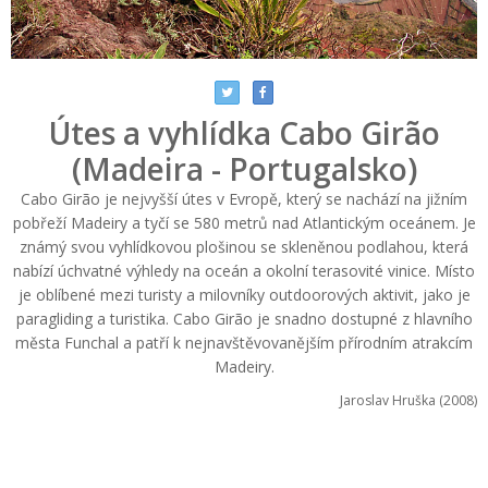
Útes a vyhlídka Cabo Girão
(Madeira - Portugalsko)
Cabo Girão je nejvyšší útes v Evropě, který se nachází na jižním
pobřeží Madeiry a tyčí se 580 metrů nad Atlantickým oceánem. Je
známý svou vyhlídkovou plošinou se skleněnou podlahou, která
nabízí úchvatné výhledy na oceán a okolní terasovité vinice. Místo
je oblíbené mezi turisty a milovníky outdoorových aktivit, jako je
paragliding a turistika. Cabo Girão je snadno dostupné z hlavního
města Funchal a patří k nejnavštěvovanějším přírodním atrakcím
Madeiry.
Jaroslav Hruška (2008)