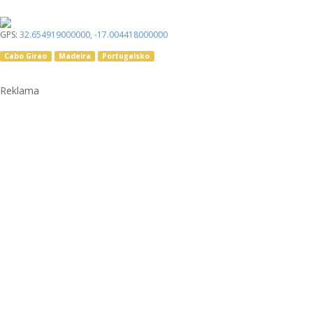
GPS:
32.654919000000
,
-17.004418000000
Cabo Girao
Madeira
Portugalsko
Reklama