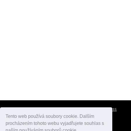
CESTOVNÍ POJIŠTĚNÍ
KONTAKTY
REKLAMA
RSS
Tento web používá soubory cookie. Dalším
procházením tohoto webu vyjadřujete souhlas s
atlasmest.cz
atlaspamatek.info
atlaszemi.info
naším používáním souborů cookie.