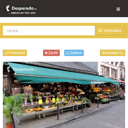
Vyhledat
Předchozí
Následující
Zavřít
Galerie