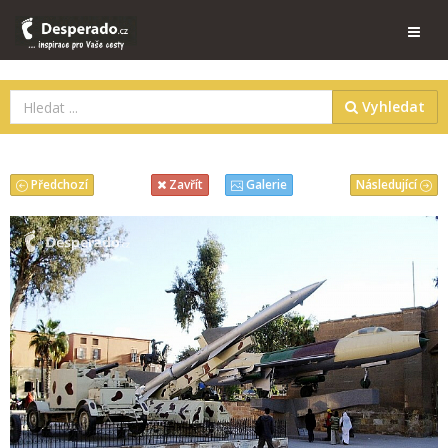
Vyhledat
Předchozí
Následující
Zavřít
Galerie