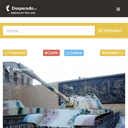
Vyhledat
Předchozí
Následující
Zavřít
Galerie